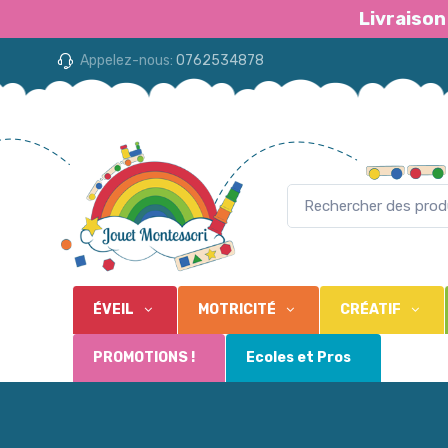
Livraison
Appelez-nous:
0762534878
ÉVEIL
MOTRICITÉ
CRÉATIF
PROMOTIONS !
Ecoles et Pros