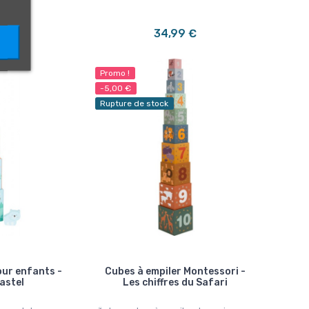
 €
34,99 €
Promo !
-5,00 €
Rupture de stock
our enfants -
Cubes à empiler Montessori -
astel
Les chiffres du Safari