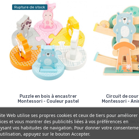
Rupture de stock
Puzzle en bois à encastrer
Circuit de cour
Montessori - Couleur pastel
Montessori - Ani
🐾 Le puzzle à encastrer des
🌈 Le circuit de cour
ite Web utilise ses propres cookies et ceux de tiers pour améliorer
ices et vous montrer des publicités liées à vos préférences en
animaux pastel aide à développer
aux couleurs pastel, u
ysant vos habitudes de navigation. Pour donner votre consenteme
la...
utilisation, appuyez sur le bouton Accepter.