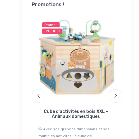
Promotions !
Promo !
Promo 
-20,00 €
-10,00
Rupture
che en bois
Cube d'activités en bois XXL -
Char
é crocodile
Animaux domestiques
M
 en forme de
🐶 Avec ses grandes dimensions et ses
🐋 Le char
otre enfant
multiples activités, le cube de...
accompagn