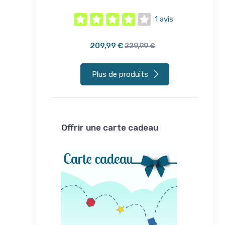
1 avis
1 avis
209,99 €
,99 €
229,99 €
Plus de produits
Offrir une carte cadeau