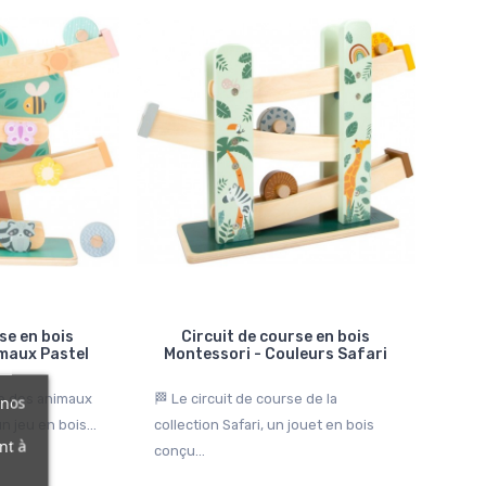
se en bois
Circuit de course en bois
maux Pastel
Montessori - Couleurs Safari
se des animaux
🏁 Le circuit de course de la
 nos
n jeu en bois...
collection Safari, un jouet en bois
nt à
conçu...