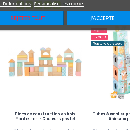
 d'informations
Personnaliser les cookies
1 avis
39,99
Rupture de stock
REJETER TOUT
J'ACCEPTE
Promo !
-5,00 €
Rupture de stock
Blocs de construction en bois
Cubes à empiler p
Montessori - Couleurs pastel
Animaux p