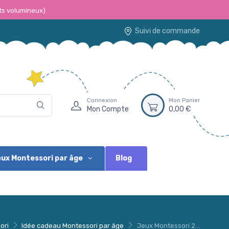
ts volumineux)
Suivi de commande
Connexion
Mon Panier
Mon Compte
0,00 €
Blog
ux Montessori par âge
ori
Idée cadeau Montessori par âge
Jeux Montessori 2...