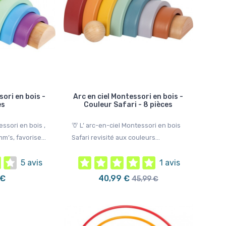
Promo !
Promo !
-15,00 €
-15,00 €
sori en bois -
Arc en ciel Montessori en bois -
es
Couleur Safari - 8 pièces
essori en bois ,
🦒 L’ arc-en-ciel Montessori en bois
m’s, favorise...
Safari revisité aux couleurs...
5 avis
1 avis
 €
40,99 €
45,99 €
Trotteur Montessori en Bois -
Trotteur de marche
Champs de fleurs
Montessori - Bébé
🌸 Le chariot de marche champs de
🦜 Le chariot de marche en 
fleurs accompagne votre enfant avec...
est un support d’éveil ludique