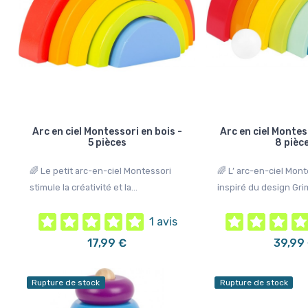
!
Promo !
 €
-10,00 €
 de stock
Arc en ciel Montessori en bois -
Arc en ciel Montes
5 pièces
8 pièc
🌈 Le petit arc-en-ciel Montessori
🌈 L’ arc-en-ciel Mont
stimule la créativité et la...
inspiré du design Grim
1 avis
17,99 €
39,99
iot de marche en bois
Chariot de marche en bois
ontessori - Océan
Montessori - Bébé éléphant
Rupture de stock
Rupture de stock
iot de marche baleine bleue
🐘 Le chariot de marche Montessori est
e bébé dans ses premiers...
un jouet d’éveil en bois conçu...