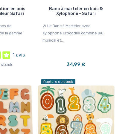
tion en bois
Banc à marteler en bois &
leur Safari
Xylophone - Safari
locs de
🎶 Le Banc à Marteler avec
 de la gamme
Xylophone Crocodile combine jeu
musical et...
1 avis
34,99 €
 stock
Rupture de stock