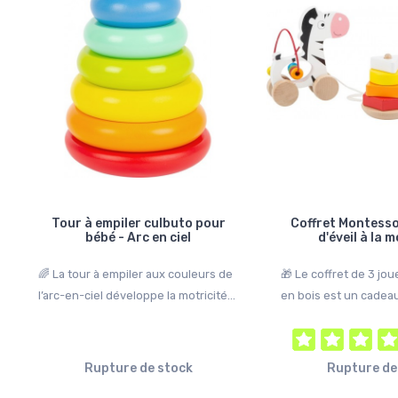
2 avis
1 avis
115,99 €
Rupture de stock
125,99 €
Tour à empiler culbuto pour
Coffret Montessor
bébé - Arc en ciel
d'éveil à la 
🌈 La tour à empiler aux couleurs de
🎁 Le coffret de 3 jou
l’arc-en-ciel développe la motricité...
en bois est un cadeau 
Rupture de stock
Rupture de