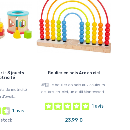
2 avis
114,99 €
109,99 €
129,99 €
124,9
i - 3 jouets
Boulier en bois Arc en ciel
motricité
🌈🧮 Le boulier en bois aux couleurs
ets de motricité
de l’arc-en-ciel, un outil Montessori...
d’éveil...
1 avis
1 avis
23,99 €
 stock