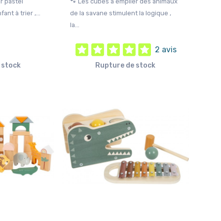
r pastel
🐾 Les cubes à empiler des animaux
nt à trier ,...
de la savane stimulent la logique ,
la...
2 avis
 stock
Rupture de stock