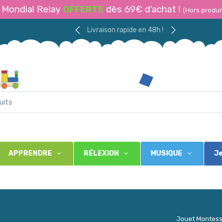
Mondial Relay
OFFERTE
dès 69€ d'achat !
(Hors produi
Livraison rapide en 48h !
APPRENDRE
RÉLEXION
MUSIQUE
Je
Jouet Montess