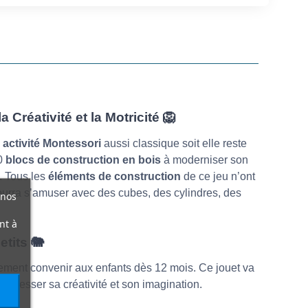
 Créativité et la Motricité 🦁
e
activité Montessori
aussi classique soit elle reste
0
blocs de construction en bois
à moderniser son
s. Tous les
éléments de construction
de ce jeu n’ont
pourra s’amuser avec des cubes, des cylindres, des
 nos
nt à
etits 🐘
tement convenir aux enfants dès 12 mois. Ce jouet va
progresser sa créativité et son imagination.