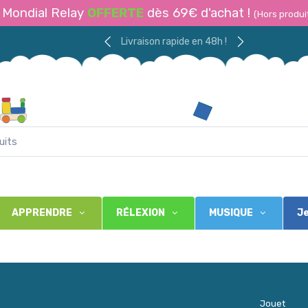
Mondial Relay
OFFERTE
dès 69€ d'achat !
(Hors produi
Livraison rapide en 48h !
APPRENDRE
RÉLEXION
MUSIQUE
Je
Jouet