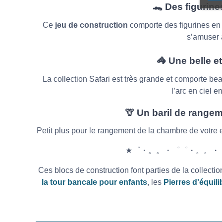
🐊 Des figurin
Ce
jeu de construction
comporte des figurines en f
s’amuser 
🦓 Une belle e
La collection Safari est très grande et comporte be
l’arc en ciel e
🦒 Un baril de rangem
Petit plus pour le rangement de la chambre de votre 
★゜・。。・゜゜・。。・
Ces blocs de construction font parties de la collect
la tour bancale pour enfants
, les
Pierres d'équil