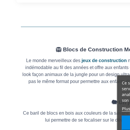
🦁 Blocs de Construction Mont
Le monde merveilleux des
jeux de construction
n
indémodable au fil des années et offre aux enfants 
look façon animaux de la jungle pour un design ultra 
pas le même format pour permettre aux enfants de 
Ce s
serv
anal
son 
🐘 Un j
Plus
Ce baril de blocs en bois aux couleurs de la savane
lui permettre de se focaliser sur le dévelo