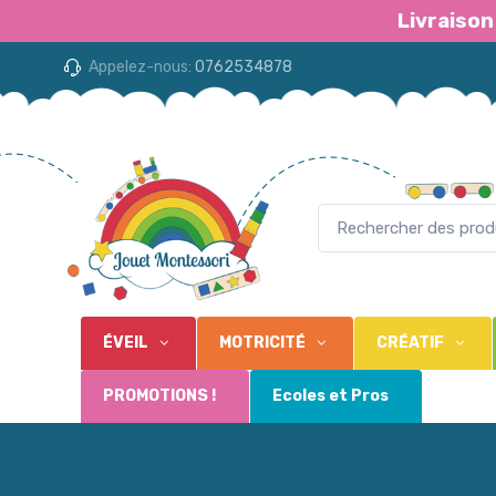
Livraison
Appelez-nous:
0762534878
ÉVEIL
MOTRICITÉ
CRÉATIF
PROMOTIONS !
Ecoles et Pros