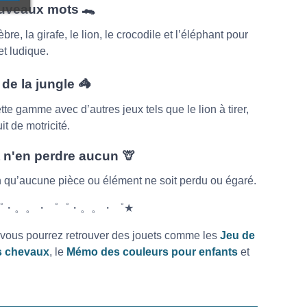
ouveaux mots 🐊
e, la girafe, le lion, le crocodile et l’éléphant pour
t ludique.
de la jungle 🦓
e gamme avec d’autres jeux tels que le lion à tirer,
it de motricité.
t n'en perdre aucun 🦒
in qu’aucune pièce ou élément ne soit perdu ou égaré.
゜・。。・゜゜・。。・゜★
it vous pourrez retrouver des jouets comme les
Jeu de
ts chevaux
, le
Mémo des couleurs pour enfants
et