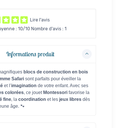
Lire l'avis
oyenne :
10
/10 Nombre d'avis :
1
Informations produit
magnifiques
blocs de construction en bois
mme Safari
sont parfaits pour éveiller la
té
et l’
imagination
de votre enfant. Avec ses
es colorées
, ce jouet
Montessori
favorise la
é fine
, la
coordination
et les
jeux libres
dès
jeune âge. 🐾