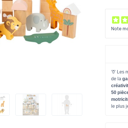
Note m
🦒 Les 
de la
ga
créativi
50 pièc
motricit
le plus 