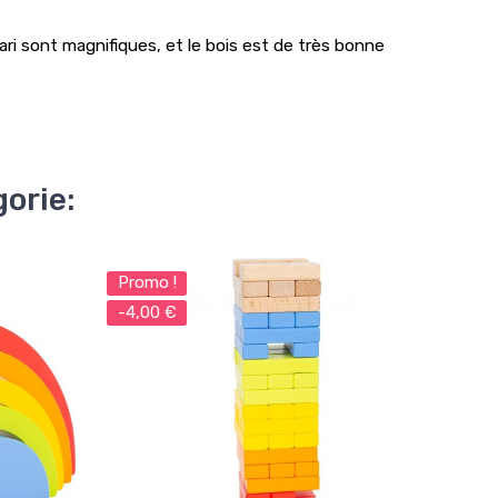
ri sont magnifiques, et le bois est de très bonne
orie:
Promo !
Promo
-4,00 €
-20,0