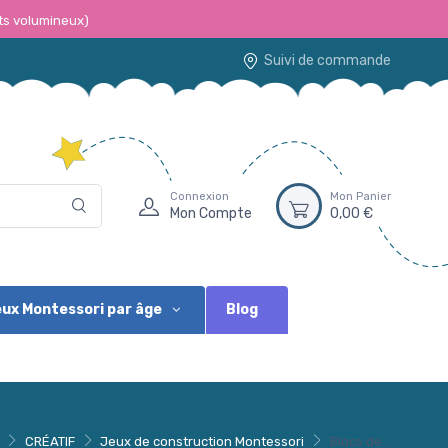
ts volumineux)
Suivi de commande
Connexion
Mon Panier
Mon Compte
0,00 €
Blog
ux Montessori par âge
CRÉATIF
Jeux de construction Montessori
Blocs de...