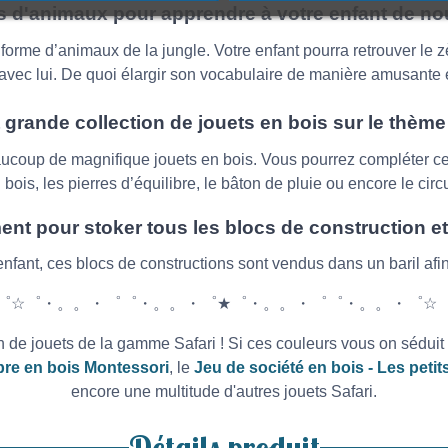
es d'animaux pour apprendre à votre enfant de n
orme d’animaux de la jungle. Votre enfant pourra retrouver le zèbr
avec lui. De quoi élargir son vocabulaire de manière amusante e
t grande collection de jouets en bois sur le thème 
aucoup de magnifique jouets en bois. Vous pourrez compléter cett
n bois, les pierres d’équilibre, le bâton de pluie ou encore le circu
ent pour stoker tous les blocs de construction e
enfant, ces blocs de constructions sont vendus dans un baril af
゜☆゜・。。・゜゜・。。・゜★゜・。。・゜゜・。。・゜☆
ion de jouets de la gamme Safari ! Si ces couleurs vous on sédu
ibre en bois Montessori
, le
Jeu de société en bois - Les peti
encore une multitude d'autres jouets Safari.
Détails produit