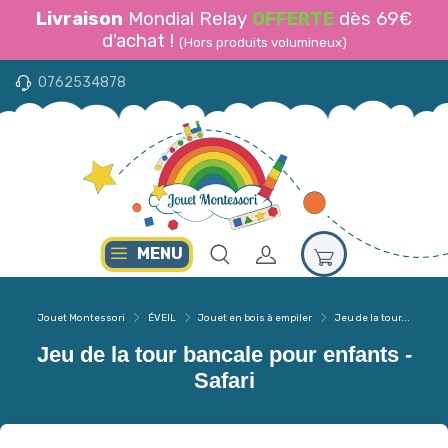
Livraison
Mondial Relay
OFFERTE
dès 69€
d'achat !
(Hors produits volumineux)
0762534878
MENU
Jouet Montessori
ÉVEIL
Jouet en bois à empiler
Jeu de la tour...
Jeu de la tour bancale pour enfants -
Safari