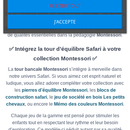
tour tenir ou vaciller !
REJETER TOUT
Ce jeu favorise aussi les interactions sociales : les enfants
J'ACCEPTE
apprennent à attendre leur tour, à féliciter les autres, à
gérer leurs émotions face à l’échec ou à la réussite. Autant
de qualités essentielles dans la pédagogie
Montessori
.
✅
Intégrez la tour d’équilibre Safari à votre
collection Montessori
✅
La
tour bancale Montessori
s’intègre à merveille dans
notre univers Safari. Si vous aimez cet esprit naturel et
ludique, vous allez adorer compléter votre collection avec
les
pierres d’équilibre Montessori
, les
blocs de
construction safari
, le
jeu de société en bois Les petits
chevaux
, ou encore le
Mémo des couleurs Montessori
.
Chaque jeu de la gamme est pensé pour stimuler les
enfants tout en respectant leur rythme et leur besoin
d’exploration. Ce modèle-ci séduit autant par sa qualité