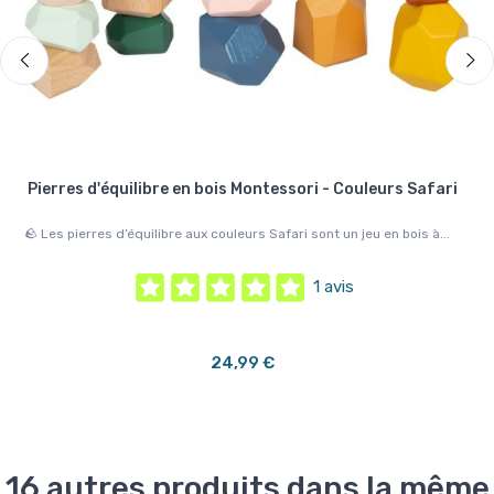
Pierres d'équilibre en bois Montessori - Couleurs Safari
🪨 Les pierres d’équilibre aux couleurs Safari sont un jeu en bois à...
🐾 
logi
1 avis
24,99 €
16 autres produits dans la même