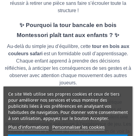
réussir à retirer une pièce sans faire s’écrouler toute la
structure !
✨
Pourquoi la tour bancale en bois
Montessori plaît tant aux enfants ?
✨
Au-delà du simple jeu d’équilibre, cette
tour en bois aux
couleurs safari
est un formidable outil d’apprentissage.
Chaque enfant apprend à prendre des décisions
réfléchies, à anticiper les conséquences de ses gestes et à
observer avec attention chaque mouvement des autres
joueurs.
Ce site Web utilise ses propres cookies et ceux de tiers
C’est un jeu qui aide à développer la
patience
, la
pour améliorer nos services et vous montrer des
concentration
, et le
contrôle de soi
. L’esthétique
publicités liées à vos préférences en analysant vos
chaleureuse de la savane, les couleurs douces et
habitudes de navigation. Pour donner votre consentement
naturelles, et la texture authentique du bois ajoutent une
à son utilisation, appuyez sur le bouton Accepter.
dimension sensorielle précieuse à l’expérience de jeu. Les
Plus d'informations
Personnaliser les cookies
enfants adorent le toucher du bois et l’excitation de voir la