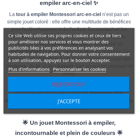
empiler arc-en-ciel
✨
La
tour à empiler Montessori arc-en-ciel
n’est pas un
simple jouet coloré : elle offre une multitude de bénéfices
pour le développement de l’enfant. En manipulant les
Ce site Web utilise ses propres cookies et ceux de tiers
anneaux en bois
, votre bébé affine sa
préhension
,
pour améliorer nos services et vous montrer des
renforce la
coordination œil-main
, développe sa
publicités liées à vos préférences en analysant vos
concentration
et prend confiance en ses capacités. Ce
habitudes de navigation. Pour donner votre consentement
jouet éducatif contribue également à l’apprentissage des
à son utilisation, appuyez sur le bouton Accepter.
couleurs
, du
tri
, et des
formes
, tout en restant amusant et
Plus d'informations
Personnaliser les cookies
intuitif.
REJETER TOUT
Et comme tous les jouets de notre collection, cette
pyramide est fabriquée à partir de
matériaux non
J'ACCEPTE
toxiques
, sûrs pour les tout-petits qui découvrent le monde
avec la bouche.
🌟
Un jouet Montessori à empiler,
incontournable et plein de couleurs
🌟