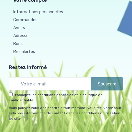
Votre compte
Informations personnelles
Commandes
Avoirs
Adresses
Bons
Mes alertes
Restez informé
Souscrire
J'accepte les conditions générales et la politique de
confidentialité
Vous pouvez vous désinscrire à tout moment. Vous trouverez pour
cela nos informations de contact dans les conditions d'utilisation
du site.