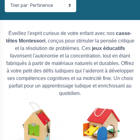
 !
Promo !
0 €
-10,00 €
re de stock
Éveillez l'esprit curieux de votre enfant avec nos
casse-
têtes Montessori
, conçus pour stimuler la pensée critique
et la résolution de problèmes. Ces
jeux éducatifs
favorisent l'autonomie et la concentration, tout en étant
fabriqués à partir de matériaux naturels et durables. Offrez
à votre petit des défis ludiques qui l'aideront à développer
ses compétences cognitives et sa motricité fine. Un choix
parfait pour un apprentissage ludique et enrichissant au
quotidien.
ariot de marche en bois
Chariot de marche en bois
Montessori - Océan
Montessori - Bébé éléphant
ariot de marche baleine bleue
🐘 Le chariot de marche Montessori est un
ne bébé dans ses premiers...
jouet d’éveil en bois conçu...