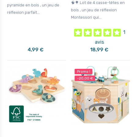
🧠🌳 Lot de 4 casse-têtes en
pyramide en bois , un jeu de
bois , un jeu de réflexion
réflexion parfait...
Montessori qui...
1
avis
4,99 €
18,99 €
Promo !
-20,00 €