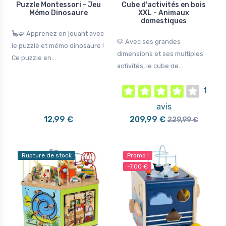
Puzzle Montessori - Jeu
Cube d'activités en bois
Mémo Dinosaure
XXL - Animaux
domestiques
🦕🧩 Apprenez en jouant avec
🐶 Avec ses grandes
le puzzle et mémo dinosaure !
dimensions et ses multiples
Ce puzzle en...
activités, le cube de...
1
avis
12,99 €
209,99 €
229,99 €
Rupture de stock
Promo !
-7,00 €