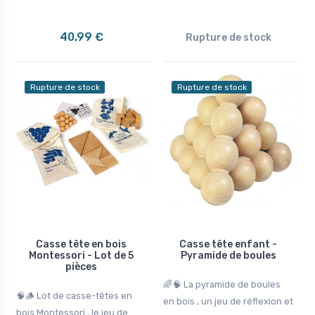
40,99 €
Rupture de stock
Rupture de stock
Rupture de stock
Casse tête en bois
Casse tête enfant -
Montessori - Lot de 5
Pyramide de boules
pièces
🌈🧠 La pyramide de boules
🧠🪵 Lot de casse-têtes en
en bois , un jeu de réflexion et
bois Montessori , le jeu de