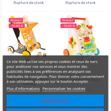
Rupture de stock
Rupture de stock
Promo !
Promo !
-15,00 €
-15,00 €
Ce site Web utilise ses propres cookies et ceux de tiers
pour améliorer nos services et vous montrer des
publicités liées à vos préférences en analysant vos
Trotteur de marche en
Trotteur Montessori en
habitudes de navigation. Pour donner votre consentement
bois Montessori - Bébé
Bois - Champs de fleurs
à son utilisation, appuyez sur le bouton Accepter.
toucan
Plus d'informations
Personnaliser les cookies
🌸 Le chariot de marche
🦜 Le chariot de marche en
champs de fleurs
bois toucan est un support
REJETER TOUT
accompagne votre enfant
d’éveil ludique qui...
avec...