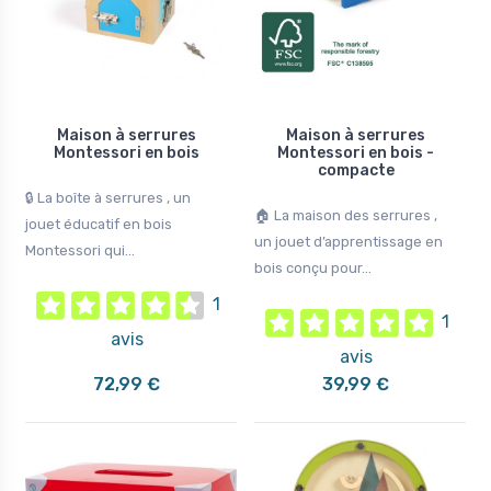
2 avis
1 avis
115,99 €
Rupture de stock
125,99 €
Maison à serrures
Maison à serrures
Montessori en bois
Montessori en bois -
compacte
🔒 La boîte à serrures , un
🏠 La maison des serrures ,
jouet éducatif en bois
un jouet d’apprentissage en
Montessori qui...
bois conçu pour...
1
1
avis
avis
72,99 €
39,99 €