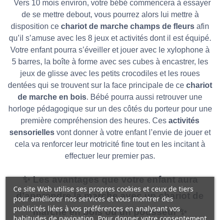
Vers 10 mois environ, votre bébé commencera à essayer
de se mettre debout, vous pourrez alors lui mettre à
disposition ce
chariot de marche champs de fleurs
afin
qu’il s’amuse avec les 8 jeux et activités dont il est équipé.
Votre enfant pourra s’éveiller et jouer avec le xylophone à
5 barres, la boîte à forme avec ses cubes à encastrer, les
jeux de glisse avec les petits crocodiles et les roues
dentées qui se trouvent sur la face principale de ce
chariot
de marche en bois
. Bébé pourra aussi retrouver une
horloge pédagogique sur un des côtés du porteur pour une
première compréhension des heures. Ces
activités
sensorielles
vont donner à votre enfant l’envie de jouer et
cela va renforcer leur motricité fine tout en les incitant à
effectuer leur premier pas.
✨ Les avantages que votre enfant aura
Ce site Web utilise ses propres cookies et ceux de tiers
d’apprendre la marche avec un chariot de
pour améliorer nos services et vous montrer des
publicités liées à vos préférences en analysant vos
marche en bois ou un pousseur ✨
habitudes de navigation. Pour donner votre consentement