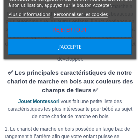
à son utilisation, appuyez sur le bouton Accepter.
Un bébé qui commence l’apprentissage de la marche à
Plus d'informations
Personnaliser les cookies
l’aide d’un
chariot d’éveil
ou d’un trotteur sera beaucoup
plus autonome que les autres enfants. Il aura confiance en
ses mouvements du fait qu’il se sentira en sécurité grâce à
REJETER TOUT
la barre d’appui du chariot de marche. Les déplacements
dans la maison seront facilités et les moments d’activités et
J'ACCEPTE
de jeux aideront la motricité fine de votre enfant à se
développer.
✅ Les principales caractéristiques de notre
chariot de marche en bois aux couleurs des
champs de fleurs ✅
Jouet Montessori
vous fait une petite liste des
caractéristiques les plus intéressante pour bébé au sujet
de notre chariot de marche en bois
1. Le chariot de marche en bois possède un large bac de
rangement à l’arrière afin que votre enfant puisse se