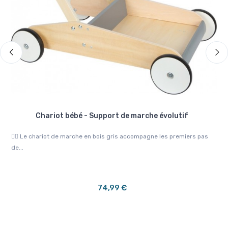
t
Chariot bébé - Support de marche évolutif
🚶‍♂️ Le chariot de marche en bois gris accompagne les premiers pas
🐘 
de...
votr
74,99 €