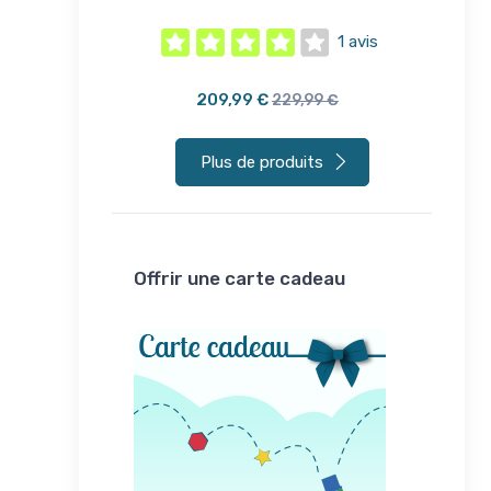
1 avis
1 avis
209,99 €
,99 €
229,99 €
Plus de produits
Offrir une carte cadeau