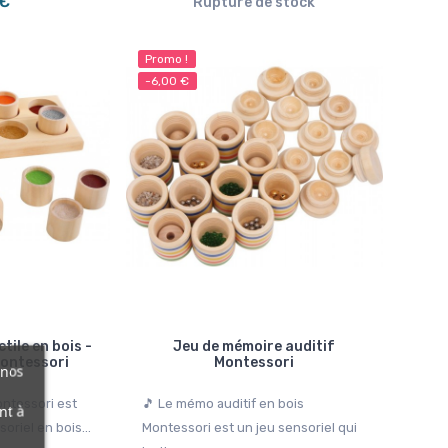
 €
Rupture de stock
Promo !
-6,00 €
tile en bois -
Jeu de mémoire auditif
Montessori
Montessori
 nos
ontessori est
🎵 Le mémo auditif en bois
nt à
oriel en bois...
Montessori est un jeu sensoriel qui