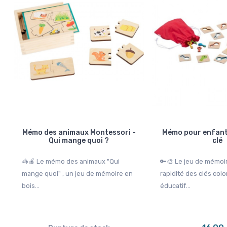
2 avis
1 avis
115,99 €
Rupture de stock
125,99 €
Mémo des animaux Montessori -
Mémo pour enfants
Qui mange quoi ?
clé
🦓🍎 Le mémo des animaux "Qui
🔑🎨 Le jeu de mémoi
mange quoi" , un jeu de mémoire en
rapidité des clés colo
bois...
éducatif...