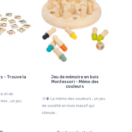
2 avis
114,99 €
109,99 €
129,99 €
124,9
 - Trouve la
Jeu de mémoire en bois
Montessori - Mémo des
couleurs
re et de
🎨🧠 Le mémo des couleurs , un jeu
rées , un jeu
de société en bois massif qui
stimule...