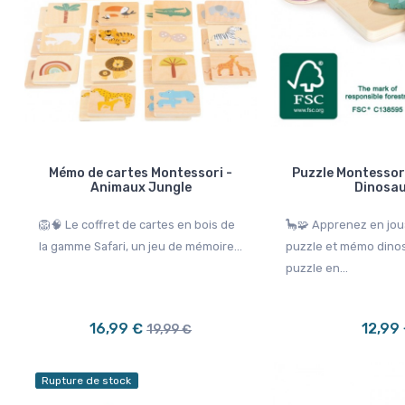
!
Promo !
 €
-10,00 €
 de stock
Mémo de cartes Montessori -
Puzzle Montessor
Animaux Jungle
Dinosa
🦁🧠 Le coffret de cartes en bois de
🦕🧩 Apprenez en jou
la gamme Safari, un jeu de mémoire...
puzzle et mémo dinos
puzzle en...
iot de marche en bois
Chariot de marche en bois
16,99 €
12,99
19,99 €
ontessori - Océan
Montessori - Bébé éléphant
iot de marche baleine bleue
🐘 Le chariot de marche Montessori est
Rupture de stock
e bébé dans ses premiers...
un jouet d’éveil en bois conçu...