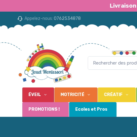
Livraison
Appelez-nous:
0762534878
ÉVEIL
MOTRICITÉ
CRÉATIF
PROMOTIONS !
Ecoles et Pros