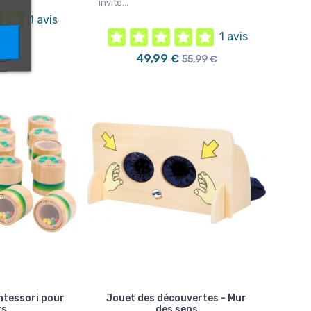
invite...
1 avis
1 avis
 €
49,99 €
55,99 €
ntessori pour
Jouet des découvertes - Mur
ts
des sens