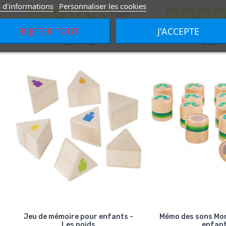
 d'informations
Personnaliser les cookies
1 avis
REJETER TOUT
J'ACCEPTE
29,99 €
31,99
Jeu de mémoire pour enfants -
Mémo des sons Mo
Les poids
enfan