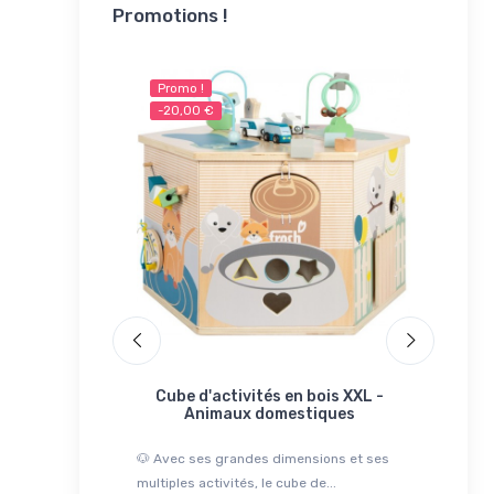
Promotions !
Promo !
Promo 
-20,00 €
-10,00
Rupture
che en bois
Cube d'activités en bois XXL -
Char
é crocodile
Animaux domestiques
M
 en forme de
🐶 Avec ses grandes dimensions et ses
🐋 Le char
otre enfant
multiples activités, le cube de...
accompagn