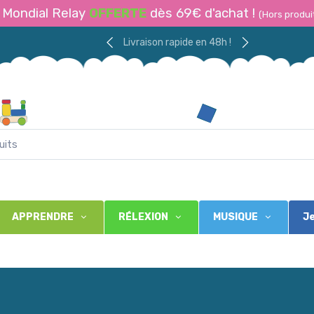
Mondial Relay
OFFERTE
dès 69€ d'achat !
(Hors produi
Livraison rapide en 48h !
APPRENDRE
RÉLEXION
MUSIQUE
Je