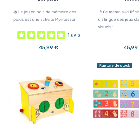
🪵 Le jeu en bois de mémoire des
🎶 Ce mémo auditif M
poids est une activité Montessori...
distingue des jeux cl
visuels :...
1 avis
45,99 €
45,99
Rupture de stock