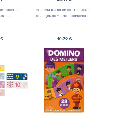
ontessori se
🧱 Le mur à tâter en bois Montessori
assiques
est un jeu de motricité sensorielle...
 €
40,99 €