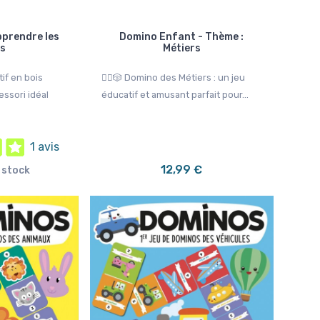
Apprendre les
Domino Enfant - Thème :
es
Métiers
if en bois
👷‍♂️🎲 Domino des Métiers : un jeu
essori idéal
éducatif et amusant parfait pour...
1 avis
12,99 €
 stock