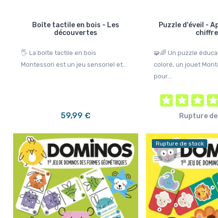
Boîte tactile en bois - Les
Puzzle d'éveil - 
découvertes
chiffr
🖐️ La boîte tactile en bois
🧩🌈 Un puzzle éducat
Montessori est un jeu sensoriel et...
coloré, un jouet Mont
pour...
59,99 €
Rupture de
Rupture de stock