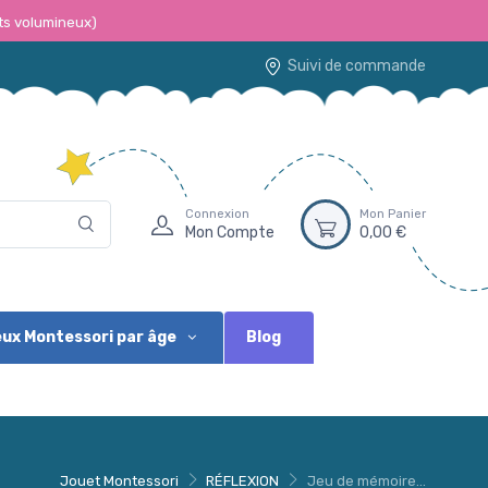
ts volumineux)
Suivi de commande
Connexion
Mon Panier
Mon Compte
0,00 €
Blog
ux Montessori par âge
Jouet Montessori
RÉFLEXION
Jeu de mémoire...