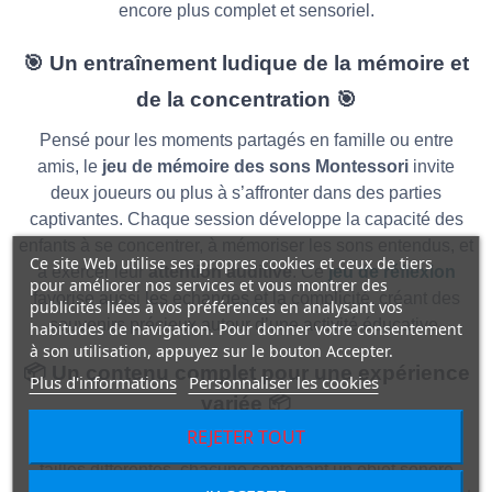
encore plus complet et sensoriel.
🎯
Un entraînement ludique de la mémoire et
de la concentration
🎯
Pensé pour les moments partagés en famille ou entre
amis, le
jeu de mémoire des sons Montessori
invite
deux joueurs ou plus à s’affronter dans des parties
captivantes. Chaque session développe la capacité des
enfants à se concentrer, à mémoriser les sons entendus, et
Ce site Web utilise ses propres cookies et ceux de tiers
à exercer leur
attention auditive
. Ce
jeu de réflexion
pour améliorer nos services et vous montrer des
favorise aussi les échanges et la complicité, créant des
publicités liées à vos préférences en analysant vos
souvenirs précieux autour d’une activité éducative.
habitudes de navigation. Pour donner votre consentement
à son utilisation, appuyez sur le bouton Accepter.
📦
Un contenu complet pour une expérience
Plus d'informations
Personnaliser les cookies
variée
📦
REJETER TOUT
Ce
jeu sensoriel
comprend plusieurs boîtes en bois de
tailles différentes, chacune contenant un objet sonore