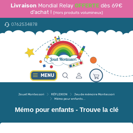
Livraison
Mondial Relay
OFFERTE
dès 69€
d'achat !
(Hors produits volumineux)
0762534878
MENU
Jouet Montessori
RÉFLEXION
Jeu de mémoire Montessori
Mémo pour enfants...
Mémo pour enfants - Trouve la clé