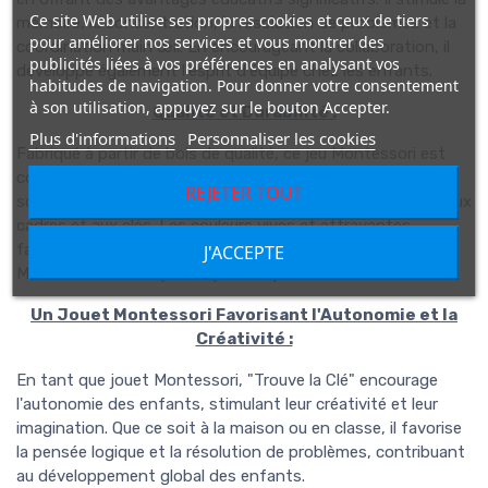
Ce site Web utilise ses propres cookies et ceux de tiers
mémoire, la concentration, la résolution de problèmes et la
pour améliorer nos services et vous montrer des
coordination main œil. En encourageant la collaboration, il
publicités liées à vos préférences en analysant vos
développe également l'esprit d'équipe chez les enfants.
habitudes de navigation. Pour donner votre consentement
à son utilisation, appuyez sur le bouton Accepter.
Qualité et Durabilité :
Plus d'informations
Personnaliser les cookies
Fabriqué à partir de bois de qualité, ce jeu Montessori est
conçu pour résister à une utilisation intensive. Les pièces
REJETER TOUT
sont soigneusement taillées pour s'ajuster parfaitement aux
cadres et aux clés. Les couleurs vives et attrayantes
facilitent la distinction des éléments, rendant ce jeu
J'ACCEPTE
Montessori encore plus captivant pour les enfants.
Un Jouet Montessori Favorisant l'Autonomie et la
Créativité :
En tant que jouet Montessori, "Trouve la Clé" encourage
l'autonomie des enfants, stimulant leur créativité et leur
imagination. Que ce soit à la maison ou en classe, il favorise
la pensée logique et la résolution de problèmes, contribuant
au développement global des enfants.