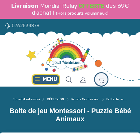
Livraison
Mondial Relay
OFFERTE
dès 69€
d'achat !
(Hors produits volumineux)
0762534878
MENU
Jouet Montessori
RÉFLEXION
Puzzle Montessori
Boite de jeu...
Boite de jeu Montessori - Puzzle Bébé
Animaux