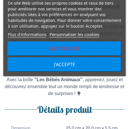
Ce site Web utilise ses propres cookies et ceux de tiers
🐾
Un jeu éducatif qui rapproche et amuse
pour améliorer nos services et vous montrer des
publicités liées à vos préférences en analysant vos
toute la famille
🐾
habitudes de navigation. Pour donner votre consentement
à son utilisation, appuyez sur le bouton Accepter.
Que ce soit en solo ou à plusieurs, ce coffret invite petits et
grands à partager des moments complices. Reconstituer
Plus d'informations
Personnaliser les cookies
les associations entre mamans et bébés devient une
activité amusante et éducative, idéale pour passer du
REJETER TOUT
temps de qualité en famille. Ce jeu fait partit de la
collection suivante :
Les Couleurs
,
Les Chiffres
,
Les
J'ACCEPTE
Lettres
,
Les Formes Géométriques
.
Avec la boîte
"Les Bébés Animaux"
, apprenez, jouez et
découvrez ensemble tout un monde rempli de tendresse et
de surprises ! 🐥
Détails produit
Dimension
25,0 cm × 20,0 cm × 5,5 cm