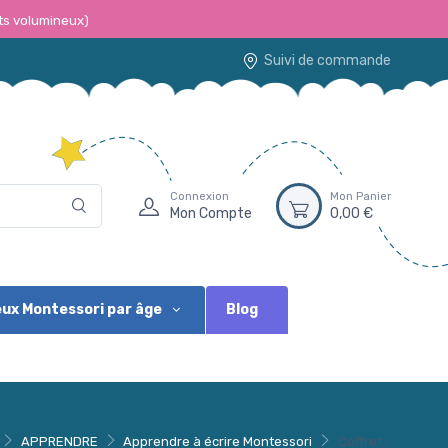
ts volumineux)
Suivi de commande
Connexion
Mon Panier
Mon Compte
0,00 €
Blog
ux Montessori par âge
APPRENDRE
Apprendre à écrire Montessori
Coffret...