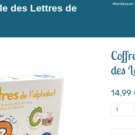
Montessori
le des Lettres de
Coffr
des L
14,99