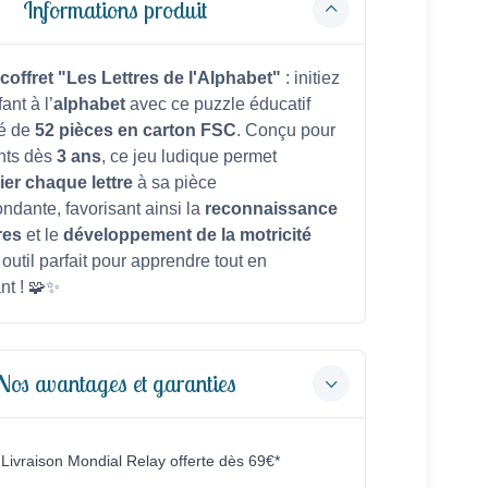
Informations produit
coffret "Les Lettres de l'Alphabet"
: initiez
ant à l’
alphabet
avec ce puzzle éducatif
é de
52 pièces en carton FSC
. Conçu pour
ants dès
3 ans
, ce jeu ludique permet
er chaque lettre
à sa pièce
ndante, favorisant ainsi la
reconnaissance
res
et le
développement de la motricité
 outil parfait pour apprendre tout en
nt ! 🧩✨
Nos avantages et garanties
Livraison Mondial Relay offerte dès 69€*