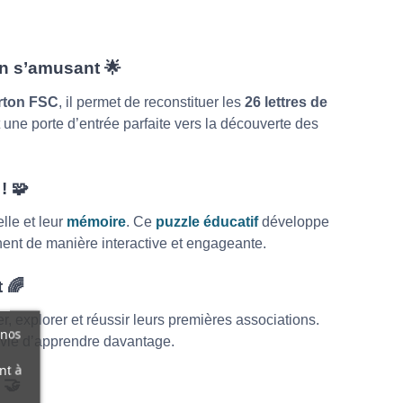
 en s’amusant
🌟
arton FSC
, il permet de reconstituer les
26 lettres de
st une porte d’entrée parfaite vers la découverte des
 !
🧩
lle et leur
mémoire
. Ce
puzzle éducatif
développe
nnent de manière interactive et engageante.
t
🌈
 explorer et réussir leurs premières associations.
 nos
envie d’apprendre davantage.
nt à
s
🤝