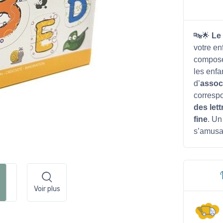
🔤🌟
Le 
votre enf
compos
les enf
d’
associ
correspo
des lett
fine
. Un
s’amusa
Voir plus