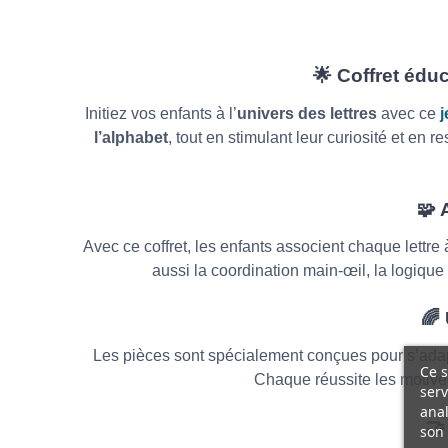
🌟
Coffret éduc
Initiez vos enfants à l’
univers des lettres
avec ce
j
l’alphabet
, tout en stimulant leur curiosité et en 
🧩
A
Avec ce coffret, les enfants associent chaque lettre
aussi la coordination main-œil, la logique
🌈
Les pièces sont spécialement conçues pour s’adapt
Ce s
Chaque réussite les motive 
serv
anal
🤝
son 