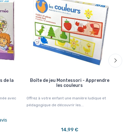
s de la
Boîte de jeu Montessori - Apprendre
Boite d
les couleurs
rnée avec
Offrez à votre enfant une manière ludique et
🦉🌿 Un ado
pédagogique de découvrir les...
votre enfan
avis
14,99 €