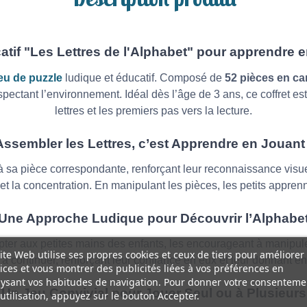
atif "Les Lettres de l'Alphabet" pour apprendre
eu de puzzle
ludique et éducatif. Composé de
52 pièces en c
respectant l’environnement. Idéal dès l’âge de 3 ans, ce coffret e
lettres et les premiers pas vers la lecture.
ssembler les Lettres, c’est Apprendre en Jouant
 à sa pièce correspondante, renforçant leur reconnaissance visue
 et la concentration. En manipulant les pièces, les petits appre
Une Approche Ludique pour Découvrir l’Alphabe
er aux petites mains des enfants, les encourageant à manipuler,
ite Web utilise ses propres cookies et ceux de tiers pour améliorer
à continuer, renforçant leur confiance en eux et leur donnant 
ices et vous montrer des publicités liées à vos préférences en
ysant vos habitudes de navigation. Pour donner votre consenteme
Un Jeu Convivial pour Jouer Seul ou à Plusieur
utilisation, appuyez sur le bouton Accepter.