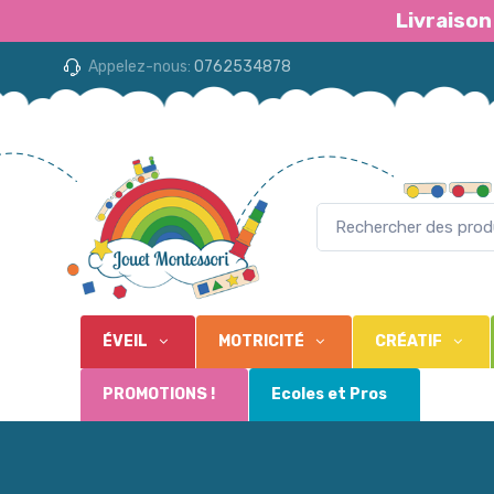
Livraison
Appelez-nous:
0762534878
ÉVEIL
MOTRICITÉ
CRÉATIF
PROMOTIONS !
Ecoles et Pros