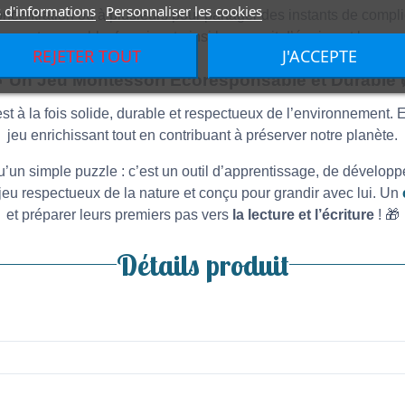
 d'informations
Personnaliser les cookies
oncentration ou à plusieurs pour partager des instants de complic
ennent ensemble, favorisant ainsi leur esprit d’équipe et leur soci
REJETER TOUT
J'ACCEPTE

Un Jeu Montessori Écoresponsable et Durable
st à la fois solide, durable et respectueux de l’environnement. E
jeu enrichissant tout en contribuant à préserver notre planète.
qu’un simple puzzle : c’est un outil d’apprentissage, de développe
jeu respectueux de la nature et conçu pour grandir avec lui. Un
et préparer leurs premiers pas vers
la lecture et l’écriture
! 🎁
Détails produit