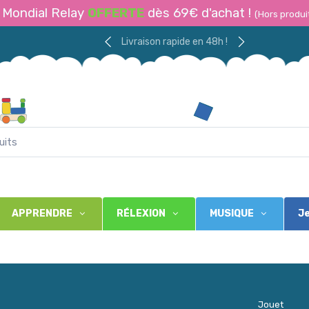
Mondial Relay
OFFERTE
dès 69€ d'achat !
(Hors produi
Livraison rapide en 48h !
APPRENDRE
RÉLEXION
MUSIQUE
Je
Jouet