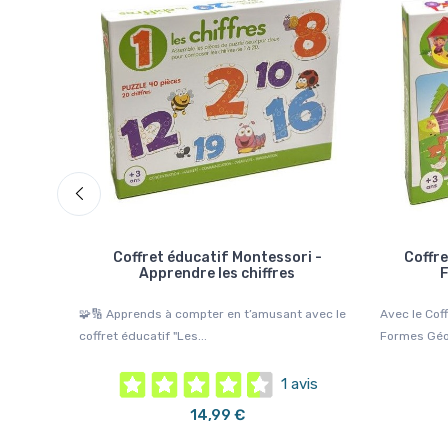
t - Les
Coffret éducatif Montessori -
Coffre
Apprendre les chiffres
ller votre
🧩🔢 Apprends à compter en t’amusant avec le
Avec le Cof
coffret éducatif "Les...
Formes Géom
1 avis
14,99 €