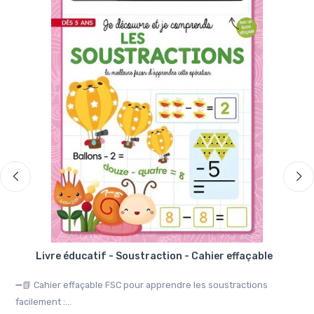
Livre éducatif - Soustraction - Cahier effaçable
➖📗 Cahier effaçable FSC pour apprendre les soustractions
🌾
facilement :...
Fer