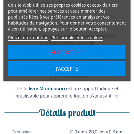
📖 Format : 16 pages effaçables
Ce site Web utilise ses propres cookies et ceux de tiers
🧒 Âge recommandé : dès 4 ans
pour améliorer nos services et vous montrer des
publicités liées à vos préférences en analysant vos
🌍 Éco-responsable : papier glacé certifié FSC
habitudes de navigation. Pour donner votre consentement
🖊️ Feutre inclus
à son utilisation, appuyez sur le bouton Accepter.
🎓
Un outil idéal pour votre enfant pour bien
Plus d'informations
Personnaliser les cookies
commencer l’écriture
🎓
REJETER TOUT
Ce cahier pédagogique est parfait pour accompagner
l’enfant dans ses premiers pas vers
l’écriture des
J'ACCEPTE
majuscules
, avant de passer aux
lettres minuscules
et
aux
premiers mots
.
✨ Ce
livre Montessori
est un support ludique et
réutilisable pour apprendre tout en s’amusant ! ✨
Détails produit
Dimension
21,0 cm × 28,0 cm × 0,3 cm