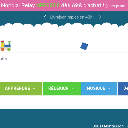
Mondial Relay
OFFERTE
dès 69€ d'achat !
(Hors produi
Livraison rapide en 48h !
APPRENDRE
RÉLEXION
MUSIQUE
Je
Jouet Montessori