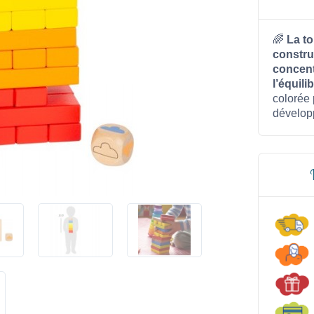
🌈
La to
constru
concent
l’équili
colorée 
dévelop