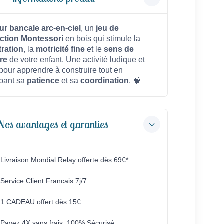
ur bancale arc-en-ciel
, un
jeu de
ction Montessori
en bois qui stimule la
ration
, la
motricité fine
et le
sens de
bre
de votre enfant. Une activité ludique et
pour apprendre à construire tout en
pant sa
patience
et sa
coordination
. 🧠
Nos avantages et garanties
Livraison Mondial Relay offerte dès 69€*
Service Client Francais 7j/7
1 CADEAU offert dès 15€
Payez 4X sans frais, 100% Sécurisé