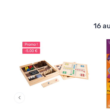
16 a
Promo !
-5,00 €