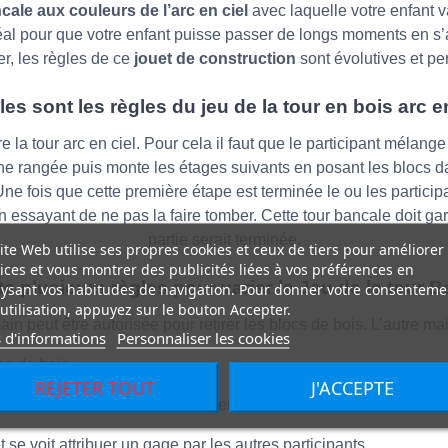
cale aux couleurs de l’arc en ciel
avec laquelle votre enfant 
idéal pour que votre enfant puisse passer de longs moments en
r, les règles de ce
jouet de construction
sont évolutives et per
les sont les règles du jeu de la tour en bois arc en
e la tour arc en ciel. Pour cela il faut que le participant mélang
e rangée puis monte les étages suivants en posant les blocs dan
ne fois que cette première étape est terminée le ou les particip
n essayant de ne pas la faire tomber. Cette tour bancale doit gard
partie serait terminée.
ite Web utilise ses propres cookies et ceux de tiers pour améliorer
ices et vous montrer des publicités liées à vos préférences en
ste plusieurs règles pour varier le Jeu de la tour 
ysant vos habitudes de navigation. Pour donner votre consenteme
utilisation, appuyez sur le bouton Accepter.
ain peut être autorisée pour retirer les blocs de bois. L’autre ma
 d'informations
Personnaliser les cookies
c de bois.
REJETER TOUT
J'ACCEPTE
dans la partie. Lancer le et retirer le bloc de bois de la couleur 
t se voit attribuer un gage par les autres participants.