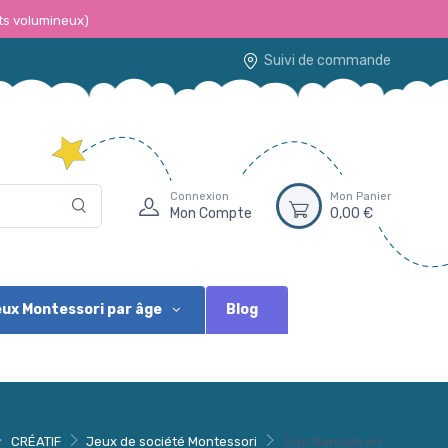
ts volumineux)
Suivi de commande
Connexion
Mon Panier
Mon Compte
0,00 €
Blog
ux Montessori par âge
CRÉATIF
Jeux de société Montessori
Tour Bancale en...