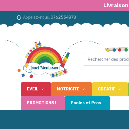
Livraison
Appelez-nous:
0762534878
ÉVEIL
MOTRICITÉ
CRÉATIF
PROMOTIONS !
Ecoles et Pros