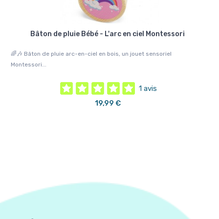
Bâton de pluie Bébé - L'arc en ciel Montessori
🌈🎶 Bâton de pluie arc-en-ciel en bois, un jouet sensoriel
🌧️
Montessori...
1 avis
19,99 €