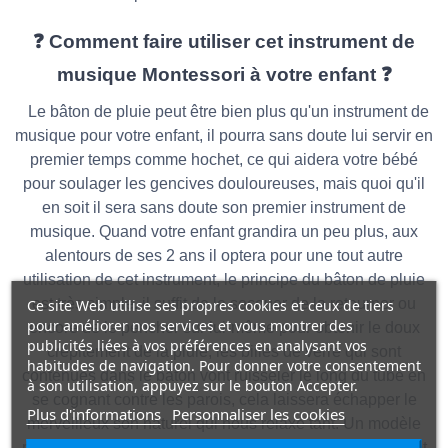
❓ Comment faire utiliser cet instrument de
musique Montessori à votre enfant ❓
Le bâton de pluie peut être bien plus qu'un instrument de
musique pour votre enfant, il pourra sans doute lui servir en
premier temps comme hochet, ce qui aidera votre bébé
pour soulager les gencives douloureuses, mais quoi qu'il
en soit il sera sans doute son premier instrument de
musique. Quand votre enfant grandira un peu plus, aux
alentours de ses 2 ans il optera pour une tout autre
utilisation de cet instrument, le principe du bâton de pluie
est très simple, il suffit de le secouer de la retourner ou
Ce site Web utilise ses propres cookies et ceux de tiers
pour améliorer nos services et vous montrer des
encore de le pencher sur lui-même pour obtenir le doux
publicités liées à vos préférences en analysant vos
crépitement de la pluie, les billes de verre qui sont
habitudes de navigation. Pour donner votre consentement
contenues dans le bâton vont ruisseler le long du tube en
à son utilisation, appuyez sur le bouton Accepter.
se cognant contre les parois, cela laissera échapper le
Plus d'informations
Personnaliser les cookies
merveilleux son naturel qui nous relaxe tant. Un modèle
plus petit du Bâton de pluie est disponible sur notre Jouet