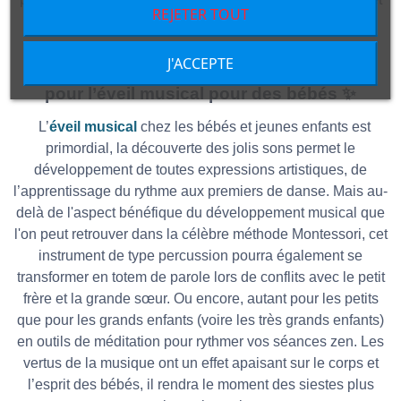
REJETER TOUT
Montessori.
J'ACCEPTE
✨ Les avantages d'avoir un bâton de pluie
pour l’éveil musical pour des bébés ✨
L’
éveil musical
chez les bébés et jeunes enfants est
primordial, la découverte des jolis sons permet le
développement de toutes expressions artistiques, de
l’apprentissage du rythme aux premiers de danse. Mais au-
delà de l'aspect bénéfique du développement musical que
l'on peut retrouver dans la célèbre méthode Montessori, cet
instrument de type percussion pourra également se
transformer en totem de parole lors de conflits avec le petit
frère et la grande sœur. Ou encore, autant pour les petits
que pour les grands enfants (voire les très grands enfants)
en outils de méditation pour rythmer vos séances zen. Les
vertus de la musique ont un effet apaisant sur le corps et
l’esprit des bébés, il rendra le moment des siestes plus