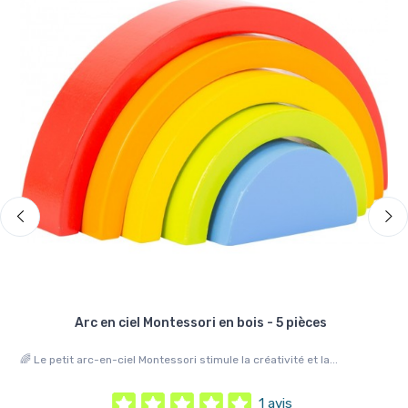
le
Arc en ciel Montessori en bois - 5 pièces
🌈 Le petit arc-en-ciel Montessori stimule la créativité et la...
🌈 
favo
1 avis