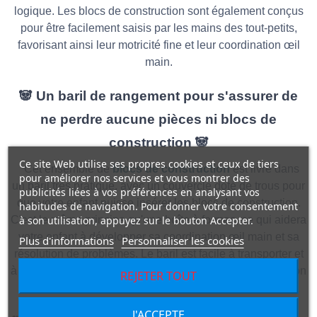
logique. Les blocs de construction sont également conçus
pour être facilement saisis par les mains des tout-petits,
favorisant ainsi leur motricité fine et leur coordination œil
main.
🐼 Un baril de rangement pour s'assurer de
ne perdre aucune pièces ni blocs de
construction 🐼
Ce site Web utilise ses propres cookies et ceux de tiers
Cet ensemble de
blocs de construction
est livré dans
pour améliorer nos services et vous montrer des
un baril très pratique, avec un couvercle doté de trous pour
publicités liées à vos préférences en analysant vos
que votre enfant puisse insérer les blocs de construction.
habitudes de navigation. Pour donner votre consentement
à son utilisation, appuyez sur le bouton Accepter.
C'est le même principe qu'une boîte à formes, ce qui aidera
votre enfant à développer sa coordination œil main et sa
Plus d'informations
Personnaliser les cookies
résolution de problèmes. Le baril est facile à transporter et
à ranger, ce qui en fait un jouet idéal pour jouer à la maison
REJETER TOUT
ou en déplacement.
J'ACCEPTE