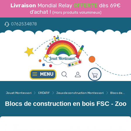
Livraison
Mondial Relay
OFFERTE
dès 69€
d'achat !
(Hors produits volumineux)
0762534878
MENU
Jouet Montessori
CRÉATIF
Jeux de construction Montessori
Blocs de...
Blocs de construction en bois FSC - Zoo