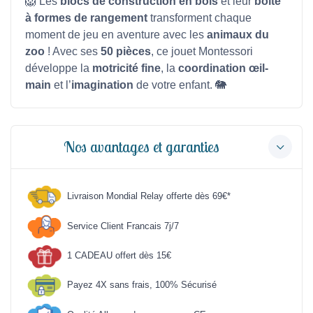
🦁 Les
blocs de construction en bois
et leur
boîte
à formes de rangement
transforment chaque
moment de jeu en aventure avec les
animaux du
zoo
! Avec ses
50 pièces
, ce jouet Montessori
développe la
motricité fine
, la
coordination œil-
main
et l’
imagination
de votre enfant. 🐘
Nos avantages et garanties
Livraison Mondial Relay offerte dès 69€*
Service Client Francais 7j/7
1 CADEAU offert dès 15€
Payez 4X sans frais, 100% Sécurisé