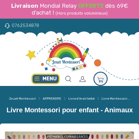
Livraison
Mondial Relay
OFFERTE
dès 69€
d'achat !
(Hors produits volumineux)
0762534878
MENU
Jouet Montessori
APPRENDRE
Livre d'éveil bébé
Livre Montessori...
Livre Montessori pour enfant - Animaux