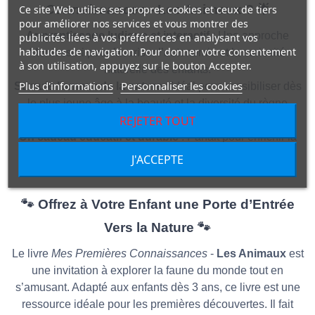
Connaissances
- Les Animaux ?
🌟
Ce site Web utilise ses propres cookies et ceux de tiers
pour améliorer nos services et vous montrer des
Apprentissage ludique et interactif
: Une approche
publicités liées à vos préférences en analysant vos
habitudes de navigation. Pour donner votre consentement
Montessori pour favoriser l’autonomie et la curiosité
à son utilisation, appuyez sur le bouton Accepter.
naturelle des enfants.
Plus d'informations
Personnaliser les cookies
Stimule l’amour de la nature
: Idéal pour sensibiliser dès
le plus jeune âge à la beauté et la diversité du règne
REJETER TOUT
animal.
Un cadeau éducatif et durable
: Parfait pour enrichir la
bibliothèque de votre enfant avec un contenu à la fois
J'ACCEPTE
pédagogique et divertissant.
🐾
Offrez à Votre Enfant une Porte d’Entrée
Vers la Nature
🐾
Le livre
Mes Premières Connaissances
-
Les Animaux
est
une invitation à explorer la faune du monde tout en
s’amusant. Adapté aux enfants dès 3 ans, ce livre est une
ressource idéale pour les premières découvertes. Il fait