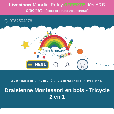
Livraison
Mondial Relay
OFFERTE
dès 69€
d'achat !
(Hors produits volumineux)
0762534878
MENU
Jouet Montessori
MOTRICITÉ
Draisienne en bois
Draisienne...
Draisienne Montessori en bois - Tricycle
2 en 1