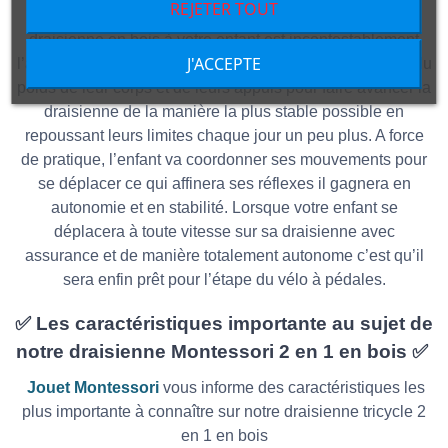
REJETER TOUT
L’avantage le plus important que peut apporter une
draisienne en bois à votre enfant est incontestablement
J'ACCEPTE
l’apprentissage de l’équilibre. Les enfants vont se servir du
poids de leur corps et de leurs appuis pour faire avancer la
draisienne de la manière la plus stable possible en
repoussant leurs limites chaque jour un peu plus. A force
de pratique, l’enfant va coordonner ses mouvements pour
se déplacer ce qui affinera ses réflexes il gagnera en
autonomie et en stabilité. Lorsque votre enfant se
déplacera à toute vitesse sur sa draisienne avec
assurance et de manière totalement autonome c’est qu’il
sera enfin prêt pour l’étape du vélo à pédales.
✅ Les caractéristiques importante au sujet de
notre draisienne Montessori 2 en 1 en bois ✅
Jouet Montessori
vous informe des caractéristiques les
plus importante à connaître sur notre draisienne tricycle 2
en 1 en bois