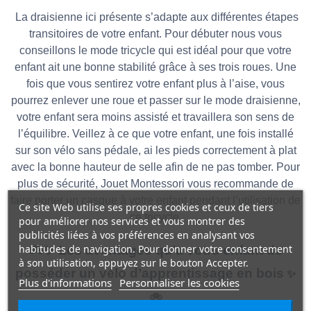
La draisienne ici présente s’adapte aux différentes étapes
transitoires de votre enfant. Pour débuter nous vous
conseillons le mode tricycle qui est idéal pour que votre
enfant ait une bonne stabilité grâce à ses trois roues. Une
fois que vous sentirez votre enfant plus à l’aise, vous
pourrez enlever une roue et passer sur le mode draisienne,
votre enfant sera moins assisté et travaillera son sens de
l’équilibre. Veillez à ce que votre enfant, une fois installé
sur son vélo sans pédale, ai les pieds correctement à plat
avec la bonne hauteur de selle afin de ne pas tomber. Pour
plus de sécurité, Jouet Montessori vous recommande de
faire porter un casque à votre enfant pendant l’utilisation de
Ce site Web utilise ses propres cookies et ceux de tiers
ce tricycle.
pour améliorer nos services et vous montrer des
publicités liées à vos préférences en analysant vos
habitudes de navigation. Pour donner votre consentement
🚲✨ Les avantages qu’a votre enfant de
à son utilisation, appuyez sur le bouton Accepter.
posséder un vélo d’apprentissage en bois
✨
Plus d'informations
Personnaliser les cookies
🚲