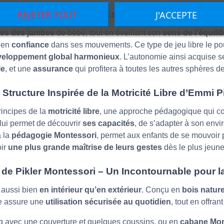
REJETER TOUT
J'ACCEPTE
atériel Éducatif Montessori aux Nombreux Bien
es des jambes
de bébé, tout en éveillant son
sens de l’équilib
e en
confiance
dans ses mouvements. Ce type de jeu libre le pous
veloppement global harmonieux
.
L’autonomie ainsi acquise s
le
, et une
assurance
qui profitera à toutes les autres sphères d
Structure Inspirée de la Motricité Libre d’Emmi P
rincipes de la
motricité libre
, une approche pédagogique qui c
lui permet de découvrir
ses capacités
, de s’adapter à son envi
à la
pédagogie Montessori
, permet aux enfants de se mouvoir 
oir
une plus grande maîtrise de leurs gestes
dès le plus jeune
 de Pikler Montessori – Un Incontournable pour 
é aussi bien
en intérieur qu’en extérieur
. Conçu en
bois nature
le assure une
utilisation sécurisée au quotidien
, tout en offran
ng avec une couverture et quelques coussins, ou en
cabane Mon