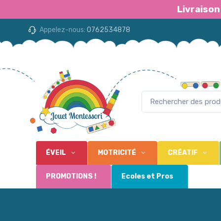
Livraison
Appelez-nous:
0762534878
ÉVEIL
MOTRICITÉ
CRÉATIF
PROMOTIONS !
Ecoles et Pros