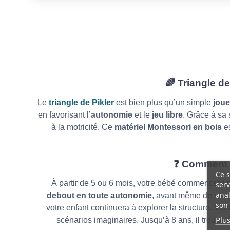
🌈
Triangle de
Le
triangle de Pikler
est bien plus qu’un simple
joue
en favorisant l’
autonomie
et le
jeu libre
. Grâce à sa 
à la motricité.
Ce
matériel Montessori en bois
es
❓
Comment le
Ce s
À partir de 5 ou 6 mois, votre bébé commencera 
serv
anal
debout en toute autonomie
, avant même de savo
son 
votre enfant continuera à explorer la structure. Ver
Plus
scénarios imaginaires. Jusqu’à 8 ans, il trouve