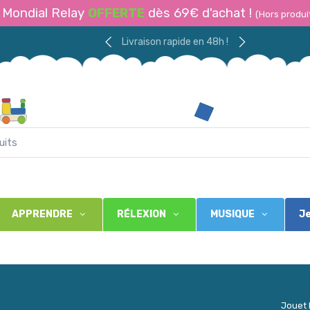
Mondial Relay
OFFERTE
dès 69€ d'achat !
(Hors produi
Livraison rapide en 48h !
APPRENDRE
RÉLEXION
MUSIQUE
Je
Jouet 