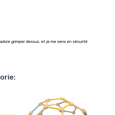
l adore grimper dessus, et je me sens en sécurité
orie:
Ruptu