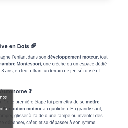
tive en Bois
🌈
agne l’enfant dans son
développement moteur
, tout
hambre Montessori
, une crèche ou un espace dédié
8 ans, en leur offrant un terrain de jeu sécurisé et
ge Autonome
❓
 nos
r. Cette première étape lui permettra de se
mettre
nt à
table
soutien moteur
au quotidien.
En grandissant,
 ramper, glisser à l’aide d’une rampe ou inventer des
se dépenser, créer, et se dépasser à son rythme.