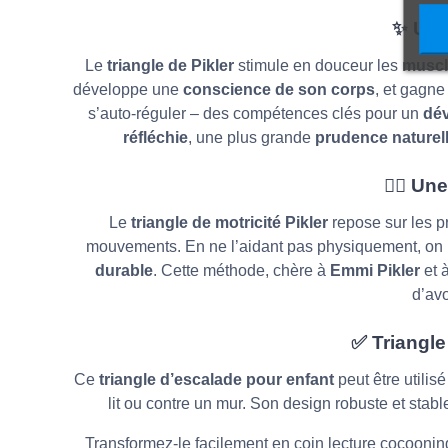
✨
Un M
Le
triangle de Pikler
stimule en douceur les
muscl
développe une
conscience de son corps
, et gagn
s’auto-réguler – des compétences clés pour un
dé
réfléchie
, une plus grande
prudence naturel
🖐🏽
Une 
Le
triangle de motricité Pikler
repose sur les p
mouvements. En ne l’aidant pas physiquement, on 
durable
.
Cette méthode, chère à
Emmi Pikler
et 
d’av
✅
Triangle
Ce
triangle d’escalade pour enfant
peut être utilis
lit ou contre un mur. Son design robuste et stab
Transformez-le facilement en coin lecture cocooni