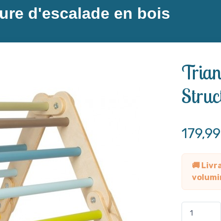
ture d'escalade en bois
Trian
Struc
179,9
🚚 Livr
volumi