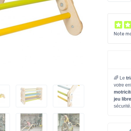
Note m
🌈 Le
tr
votre en
motricit
jeu libr
sécurité. 