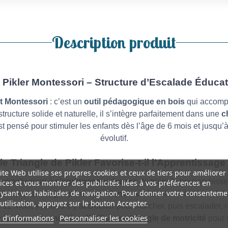
Description produit
 Pikler Montessori – Structure d’Escalade Éduca
t Montessori
: c’est un
outil pédagogique en bois
qui accomp
structure solide et naturelle, il s’intègre parfaitement dans une
c
t pensé pour stimuler les enfants dès l’âge de 6 mois et jusqu’à 
évolutif.
 Triangle de Pikler Favorise-t-il l’Apprentissa
ite Web utilise ses propres cookies et ceux de tiers pour améliorer
naturellement à
s’agripper aux barres
du triangle pour se hisse
ices et vous montrer des publicités liées à vos préférences en
ysant vos habitudes de navigation. Pour donner votre consenteme
ir marcher. Ce
jouet en bois Montessori
devient alors un véri
utilisation, appuyez sur le bouton Accepter.
s 12 mois, il pourra s’y accrocher pour marcher, puis escalader,
 d'informations
Personnaliser les cookies
ra toujours une
manière d’utiliser ce triangle de motricité
pour 