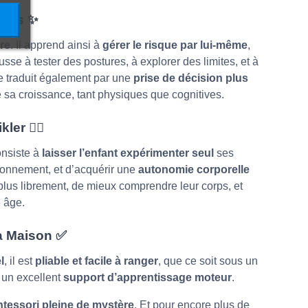
faits
✨
re
. Il apprend ainsi à
gérer le risque par lui-même
,
se à tester des postures, à explorer des limites, et à
e traduit également par une
prise de décision plus
e sa croissance, tant physiques que cognitives.
ikler
🖐🏽
onsiste à
laisser l’enfant expérimenter seul
ses
ronnement, et d’acquérir une
autonomie corporelle
plus librement, de mieux comprendre leur corps, et
 âge.
la Maison
✅
l
, il est
pliable et facile à ranger
, que ce soit sous un
t un excellent
support d’apprentissage moteur
.
tessori pleine de mystère
. Et pour encore plus de