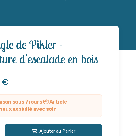
gle de Pikler -
ture d'escalade en bois
9 €
aison sous 7 jours 📦 Article
neux expédié avec soin
Ajouter au Panier