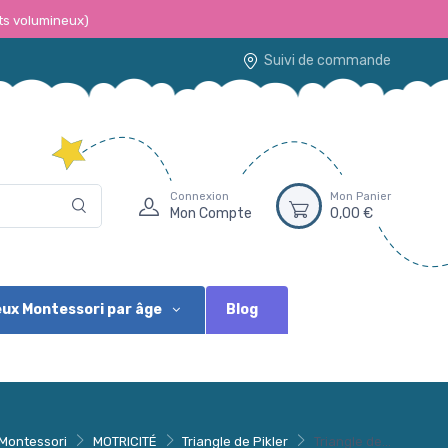
ts volumineux)
Suivi de commande
Connexion
Mon Panier
Mon Compte
0,00 €
Blog
ux Montessori par âge
Montessori
MOTRICITÉ
Triangle de Pikler
Triangle de...