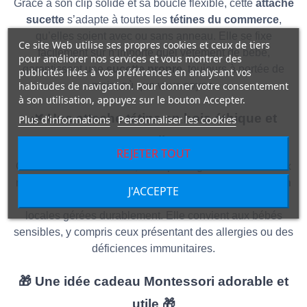
Grâce à son clip solide et sa boucle flexible, cette
attache
sucette
s’adapte à toutes les
tétines du commerce
,
qu’elles soient avec ou sans anneau. Elle se fixe
Ce site Web utilise ses propres cookies et ceux de tiers
facilement sur n’importe quel vêtement de bébé,
pour améliorer nos services et vous montrer des
garantissant une
sucette propre
, toujours à portée de
publicités liées à vos préférences en analysant vos
habitudes de navigation. Pour donner votre consentement
main, où que vous soyez.
à son utilisation, appuyez sur le bouton Accepter.
🌿
Une attache tétine en bois éthique et
Plus d'informations
Personnaliser les cookies
naturelle
🌿
REJETER TOUT
Chez
Jouet Montessori
, nous privilégions les matériaux
respectueux de l’environnement. Cette
attache tétine en
J'ACCEPTE
bois
est fabriquée à partir de bois naturel issu de forêts
locales gérées durablement. Elle convient aux bébés
sensibles, y compris ceux présentant des allergies ou des
déficiences immunitaires.
🎁
Une idée cadeau Montessori adorable et
utile
🎁