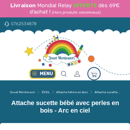
Livraison
Mondial Relay
OFFERTE
dès 69€
d'achat !
(Hors produits volumineux)
0762534878
MENU
Jouet Montessori
ÉVEIL
Attache tétine en bois
Attache sucette...
Attache sucette bébé avec perles en
bois - Arc en ciel