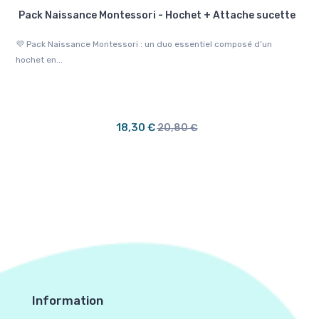
+
Pack Naissance Montessori - Hochet + Attache sucette
💜 Pack Naissance Montessori : un duo essentiel composé d’un
🐧 
c
hochet en...
ind
18,30 €
20,80 €
Information