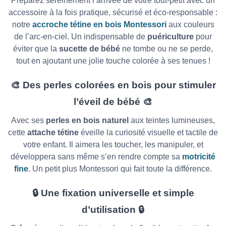
Préparez sereinement l’arrivée de votre tout-petit avec un
accessoire à la fois pratique, sécurisé et éco-responsable :
notre
accroche tétine en bois Montessori
aux couleurs
de l’arc-en-ciel. Un indispensable de
puériculture
pour
éviter que la
sucette de bébé
ne tombe ou ne se perde,
tout en ajoutant une jolie touche colorée à ses tenues !
🎨
Des perles colorées en bois pour stimuler
l’éveil de bébé
🎨
Avec ses
perles en bois naturel
aux teintes lumineuses,
cette
attache tétine
éveille la curiosité visuelle et tactile de
votre enfant. Il aimera les toucher, les manipuler, et
développera sans même s’en rendre compte sa
motricité
fine
. Un petit plus Montessori qui fait toute la différence.
🔒
Une fixation universelle et simple
d’utilisation
🔒