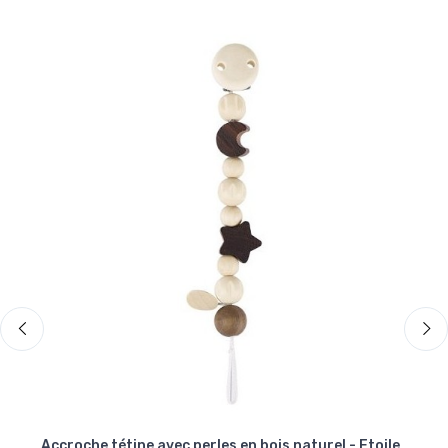
l
Accroche tétine avec perles en bois naturel - Etoile