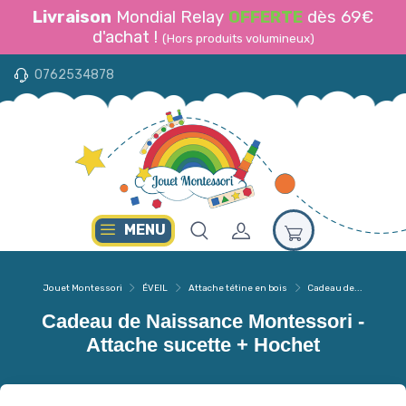
Livraison
Mondial Relay
OFFERTE
dès 69€
d'achat !
(Hors produits volumineux)
0762534878
MENU
Jouet Montessori
ÉVEIL
Attache tétine en bois
Cadeau de...
Cadeau de Naissance Montessori -
Attache sucette + Hochet