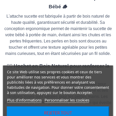
Bébé 🪵
L'attache sucette est fabriquée à partir de bois naturel de
haute qualité, garantissant sécurité et durabilité. Sa
conception ergonomique permet de maintenir la sucette de
votre bébé à portée de main, évitant ainsi les chutes et les
pertes fréquentes. Les perles en bois sont douces au
toucher et offrent une texture agréable pour les petites
mains curieuses, tout en étant sécurisées par un fil solide.
🖐🏻 Hochet en Bois Naturel pour renforcer la
Ce site Web utilise ses propres cookies et ceux de tiers
préhension des enfants 🖐🏻
pour améliorer nos services et vous montrer des
publicités liées à vos préférences en analysant vos
Le hochet en bois naturel est un jouet essentiel pour
habitudes de navigation. Pour donner votre consentement
éveiller les sens de votre bébé. Sa forme simple et ses
à son utilisation, appuyez sur le bouton Accepter.
finitions lisses sont idéales pour les petites mains. Les
Plus d'informations
Personnaliser les cookies
mouvements du hochet produisent un doux son qui éveille
l’ouïe de votre enfant, tout en l’aidant à développer sa
REJETER TOUT
coordination œil-main et sa motricité fine.