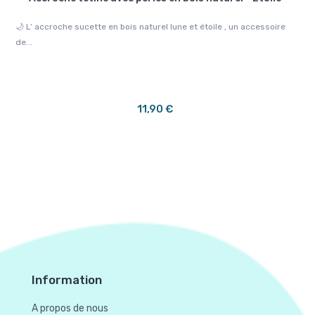
.
🌙 L’ accroche sucette en bois naturel lune et étoile , un accessoire
🩷 
de...
de..
11,90 €
Information
A propos de nous