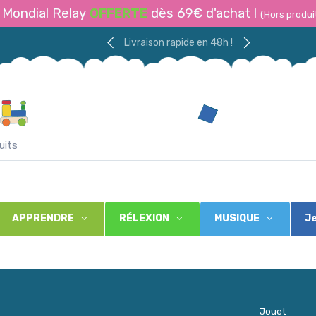
Mondial Relay
OFFERTE
dès 69€ d'achat !
(Hors produi
Livraison rapide en 48h !
APPRENDRE
RÉLEXION
MUSIQUE
Je
Jouet