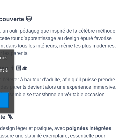
écouverte
🐱
, un outil pédagogique inspiré de la célèbre méthode
ette tour d’apprentissage au design épuré favorise
ment dans tous les intérieurs, même les plus modernes,
r les parents.
 nos
dien
👨🏻
nt à
l’élever à hauteur d’adulte, afin qu’il puisse prendre
s des parents devient alors une expérience immersive,
 ensemble se transforme en véritable occasion
.
nte
🪜
 design léger et pratique, avec
poignées intégrées
,
assure une stabilité exemplaire, essentielle pour