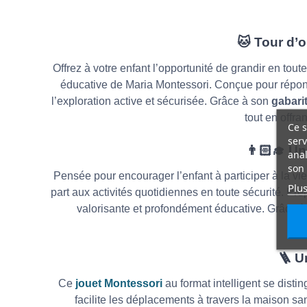
🐱
Tour d’o
Offrez à votre enfant l’opportunité de grandir en tou
éducative de Maria Montessori. Conçue pour répond
l’exploration active et sécurisée. Grâce à son
gabari
tout en offra
Ce s
serv
👨🏻
Un 
anal
son 
Pensée pour encourager l’enfant à participer à la vi
Plus
part aux activités quotidiennes en toute sécurité. P
valorisante et profondément éducative. Grâce à
🪜
Un
Ce
jouet Montessori
au format intelligent se disti
facilite les déplacements à travers la maison san