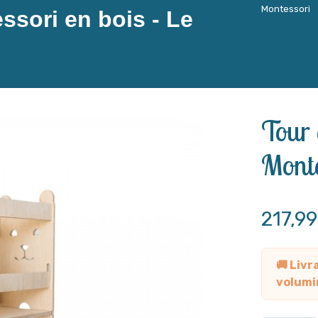
Montessori
ssori en bois - Le
Tour 
Monte
217,9
🚚 Livr
volumi