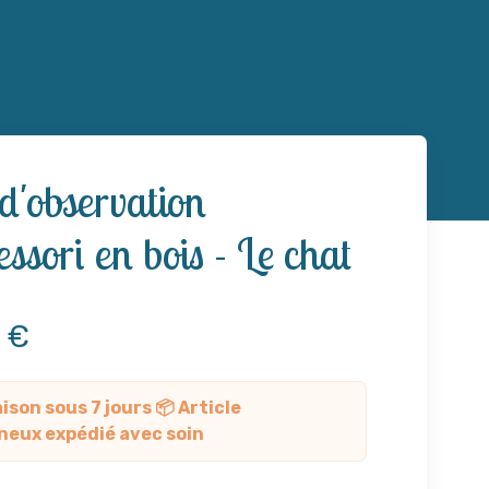
d'observation
ssori en bois - Le chat
9 €
aison sous 7 jours 📦 Article
neux expédié avec soin