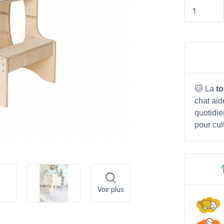
🐱 La
t
chat aid
quotidie
pour cul
Voir plus