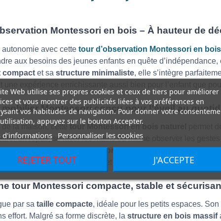
bservation Montessori en bois – À hauteur de d
te autonomie avec cette
tour d’observation Montessori en bois
re aux besoins des jeunes enfants en quête d’indépendance, c
t compact
et sa
structure minimaliste
, elle s’intègre parfaite
nt une expérience enrichissante aussi bien pour l’enfant que pou
ite Web utilise ses propres cookies et ceux de tiers pour améliorer
ices et vous montrer des publicités liées à vos préférences en
mobilier Montessori conçu pour l’éveil au quoti
ysant vos habitudes de navigation. Pour donner votre consenteme
utilisation, appuyez sur le bouton Accepter.
e de la maison, cette
tour Montessori en bois naturel
permet de 
 d'informations
Personnaliser les cookies
réparer un repas, se laver les mains ou même observer les geste
 cette
tour d’apprentissage Montessori
, chaque moment passé
REJETER TOUT
J'ACCEPTE
d’apprendre, de communiquer et de renforcer les liens familiaux
e tour Montessori compacte, stable et sécurisa
ngue par sa
taille compacte
, idéale pour les petits espaces. Son
s effort. Malgré sa forme discrète, la
structure en bois massif