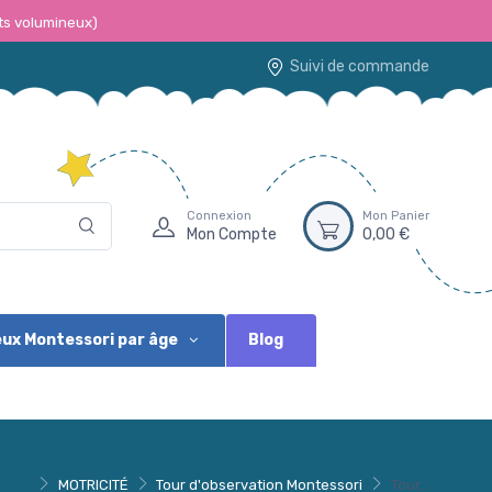
ts volumineux)
Suivi de commande
Connexion
Mon Panier
Mon Compte
0,00 €
Blog
ux Montessori par âge
MOTRICITÉ
Tour d'observation Montessori
Tour...