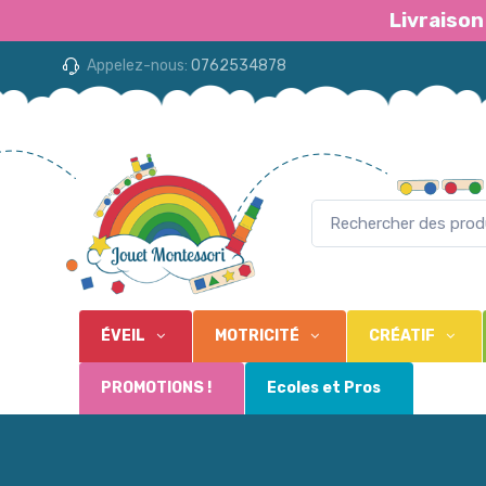
Livraison
Appelez-nous:
0762534878
ÉVEIL
MOTRICITÉ
CRÉATIF
PROMOTIONS !
Ecoles et Pros