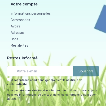
Votre compte
Informations personnelles
Commandes
Avoirs
Adresses
Bons
Mes alertes
Restez informé
Souscrire
J'accepte les conditions générales et la politique de
confidentialité
Vous pouvez vous désinscrire à tout moment. Vous trouverez pour
cela nos informations de contact dans les conditions d'utilisation
du site.