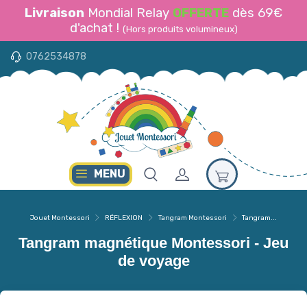
Livraison
Mondial Relay
OFFERTE
dès 69€
d'achat !
(Hors produits volumineux)
0762534878
MENU
Jouet Montessori
RÉFLEXION
Tangram Montessori
Tangram...
Tangram magnétique Montessori - Jeu
de voyage