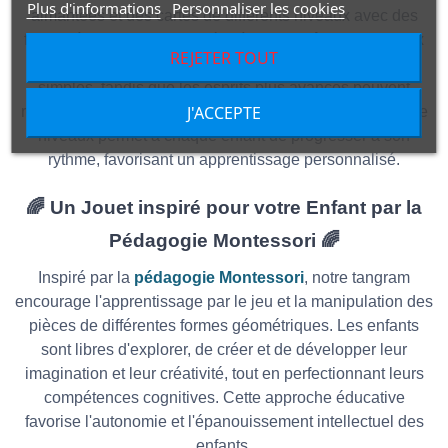
Plus d'informations
Personnaliser les cookies
aimantées et des cartes de différents niveaux avec des
formes à reproduire, adaptées à tous les âges et niveaux
REJETER TOUT
d'expérience. Les débutants peuvent relever des défis
simples, tandis que les esprits plus avancés peuvent
J'ACCEPTE
reproduire dans des figures complexes. Cette diversité de
niveaux permet à chaque enfant de progresser à son
rythme, favorisant un apprentissage personnalisé.
🌈 Un Jouet inspiré pour votre Enfant par la
Pédagogie Montessori 🌈
Inspiré par la
pédagogie Montessori
, notre tangram
encourage l'apprentissage par le jeu et la manipulation des
pièces de différentes formes géométriques. Les enfants
sont libres d'explorer, de créer et de développer leur
imagination et leur créativité, tout en perfectionnant leurs
compétences cognitives. Cette approche éducative
favorise l'autonomie et l'épanouissement intellectuel des
enfants.