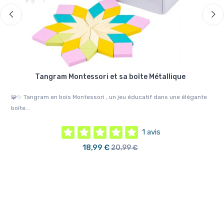
Tangram Montessori et sa boîte Métallique
🧩✨ Tangram en bois Montessori , un jeu éducatif dans une élégante
🧲
boîte...
parf
1 avis
18,99 €
20,99 €