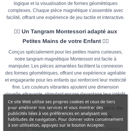
logique et la visualisation de formes géométriques
complexes. Chaque pièce magnétique s'assemble avec
facilité, offrant une expérience de jeu tactile et interactive.
🖐🏻 Un Tangram Montessori adapté aux
Petites Mains de votre Enfant 🖐🏻
Conçus spécialement pour les petites mains curieuses,
notre tangram magnétique Montessori est facile à
manipuler. Les pièces aimantées facilitent la connexion
des formes géométriques, offrant une expérience agréable
et engageante pour les enfants qui renforcent leur motricité
fine. Les couleurs vibrantes ajoutent une dimension
visuelle attrayante, stimulant encore davantage leur intérêt.
Ce site Web utilise ses propres cookies et ceux de tiers
pour améliorer nos services et vous montrer des
🧠 Un Tangram Montessori aux Niveaux de
publicités liées à vos préférences en analysant vos
difficulté variés pour les Enfants 🧠
habitudes de navigation. Pour donner votre consentement
à son utilisation, appuyez sur le bouton Accepter.
La boîte
Tangram Montessori
comprend des pièces