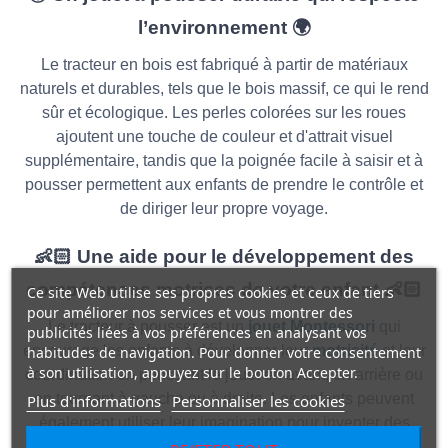
l’environnement 🌍
Le tracteur en bois est fabriqué à partir de matériaux
naturels et durables, tels que le bois massif, ce qui le rend
sûr et écologique. Les perles colorées sur les roues
ajoutent une touche de couleur et d'attrait visuel
supplémentaire, tandis que la poignée facile à saisir et à
pousser permettent aux enfants de prendre le contrôle et
de diriger leur propre voyage.
👶🏻 Une aide pour le développement des
compétences motrices de votre enfant 👶🏻
Ce site Web utilise ses propres cookies et ceux de tiers
pour améliorer nos services et vous montrer des
Le tracteur à pousser est un
jouet Montessori
qui
publicités liées à vos préférences en analysant vos
encourage les enfants à développer leur
motricité
et leur
habitudes de navigation. Pour donner votre consentement
à son utilisation, appuyez sur le bouton Accepter.
coordination en poussant le jouet en avant, en arrière ou
en tournant à gauche ou à droite. Les enfants peuvent
Plus d'informations
Personnaliser les cookies
également utiliser leur imagination pour inventer des
scénarios de jeu et de narration, permettant ainsi des