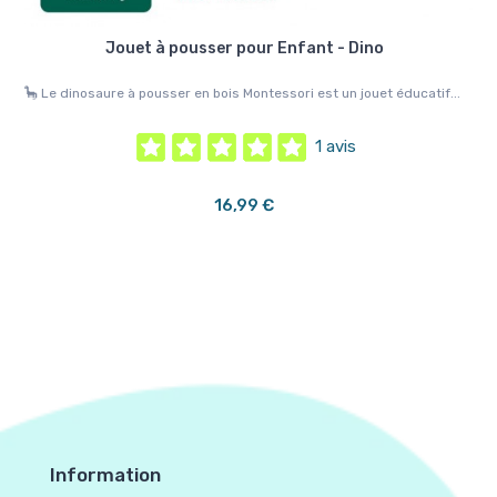
ux
Jouet à pousser pour Enfant - Dino
🦕 Le dinosaure à pousser en bois Montessori est un jouet éducatif...
🚂🌿
..
1 avis
16,99 €
Information