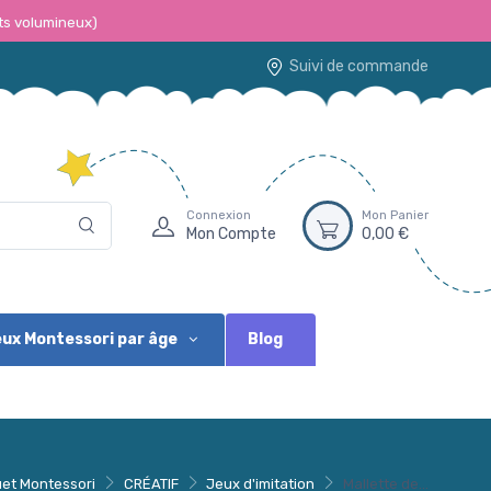
ts volumineux)
Suivi de commande
Connexion
Mon Panier
Mon Compte
0,00 €
Blog
ux Montessori par âge
et Montessori
CRÉATIF
Jeux d'imitation
Mallette de...