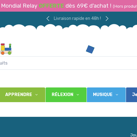
Mondial Relay
OFFERTE
dès 69€ d'achat !
(Hors produi
Livraison rapide en 48h !
APPRENDRE
RÉLEXION
MUSIQUE
Je
Jou