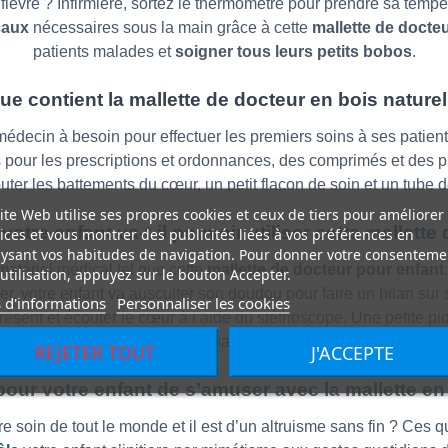
èvre ? Infirmière, sortez le thermomètre pour prendre sa tempér
caux
nécessaires sous la main grâce à cette
mallette de docte
patients malades et
soigner tous leurs petits bobos
.
ue contient la mallette de docteur en bois naturel
médecin à besoin pour effectuer les premiers soins à ses patient
les pour les prescriptions et ordonnances, des comprimés et des 
uter les battements du cœur, un petit flacon de soin et un tube
ite Web utilise ses propres cookies et ceux de tiers pour améliorer
tre enfant va-t-il pouvoir utiliser cette mallette
ices et vous montrer des publicités liées à vos préférences en
ysant vos habitudes de navigation. Pour donner votre consenteme
atériel médical tel que cette
mallette de docteur pour enfant
utilisation, appuyez sur le bouton Accepter.
, votre enfant va ausculter son doudou pour faire un bilan sur s
 d'informations
Personnaliser les cookies
 présent et écouter le cœur à l’aide du stéthoscope. Une petite 
dra penser à prescrire une ordonnance pour récupérer les médic
REJETER TOUT
J'ACCEPTE
our votre enfant de s’amuser avec la mallette en
re soin de tout le monde et il est d’un altruisme sans fin ? Ces q