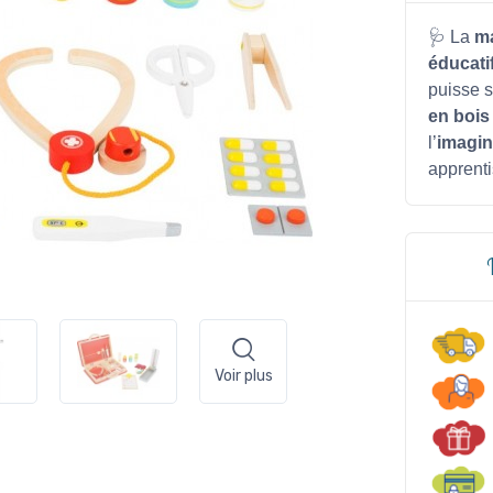
🩺 La
ma
éducati
puisse s
en bois
l’
imagin
apprenti
Voir plus