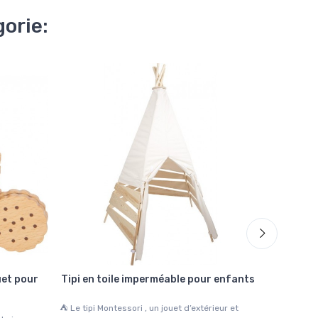
orie:
Promo
-4,00
uet pour
Tipi en toile imperméable pour enfants
Ordin
⛺ Le tipi Montessori , un jouet d’extérieur et