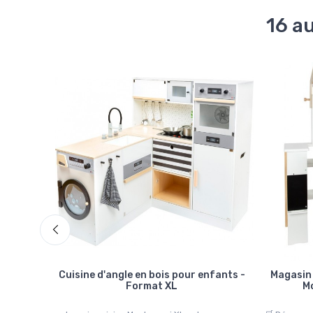
16 a
s
Cuisine d'angle en bois pour enfants -
Magasin 
Format XL
M
un jouet