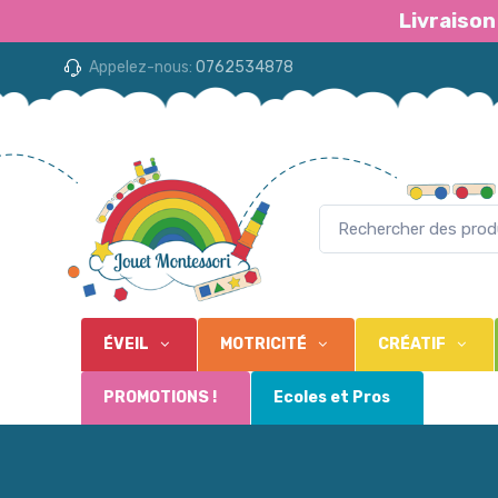
Livraison
Appelez-nous:
0762534878
ÉVEIL
MOTRICITÉ
CRÉATIF
PROMOTIONS !
Ecoles et Pros