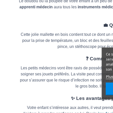
Le doudou ou la poupée de votre enfant à un peu de fi
apprenti médecin
aura tous les
instruments médi
💼 Q
Cette jolie mallette en bois contient tout ce dont un 
pour la prise de température, un bloc et des feuil
pince, un stéthoscope pour éco
Ce s
❓ Comment vo
serv
anal
Les petits médecins vont être ravis de posséder un m
son 
soigner ses jouets préférés. La visite peut commencer
Plus
pour s’assurer que le risque d’infection ne soit pas
le gros bobo. Il fau
✨ Les avantages p
Votre enfant s’intéresse aux autres, il veut prend