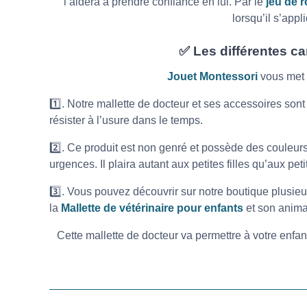
l’aidera à prendre confiance en lui. Par le
jeu de r
lorsqu’il s’app
✅ Les différentes ca
Jouet Montessori
vous met e
1️⃣. Notre mallette de docteur et ses accessoires sont 
résister à l’usure dans le temps.
2️⃣. Ce produit est non genré et possède des couleurs
urgences. Il plaira autant aux petites filles qu’aux pet
3️⃣. Vous pouvez découvrir sur notre boutique plusie
la
Mallette de vétérinaire pour enfants
et son anima
Cette mallette de docteur va permettre à votre enfan