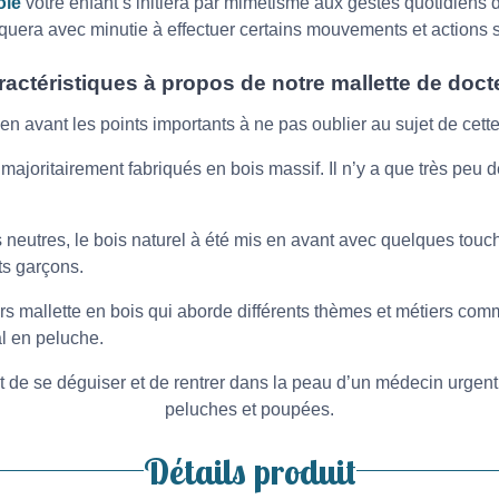
ôle
votre enfant s’initiera par mimétisme aux gestes quotidiens d
liquera avec minutie à effectuer certains mouvements et actions s
ractéristiques à propos de notre mallette de doct
n avant les points importants à ne pas oublier au sujet de cette
majoritairement fabriqués en bois massif. Il n’y a que très peu d
 neutres, le bois naturel à été mis en avant avec quelques touch
its garçons.
urs mallette en bois qui aborde différents thèmes et métiers co
l en peluche.
t de se déguiser et de rentrer dans la peau d’un médecin urgent
peluches et poupées.
Détails produit