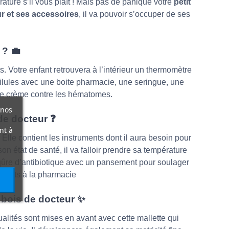
ature s’il vous plaît ! Mais pas de panique votre
petit
ur et ses accessoires
, il va pouvoir s’occuper de ses
 ? 💼
s. Votre enfant retrouvera à l’intérieur un thermomètre
pilules avec une boite pharmacie, une seringue, une
 de crème contre les hématomes.
 nos
 de docteur ❓
nt à
. Elle contient les instruments dont il aura besoin pour
on état de santé, il va falloir prendre sa température
piqûre d’antibiotique avec un pansement pour soulager
aments à la pharmacie
 bois de docteur ✨
ualités sont mises en avant avec cette mallette qui