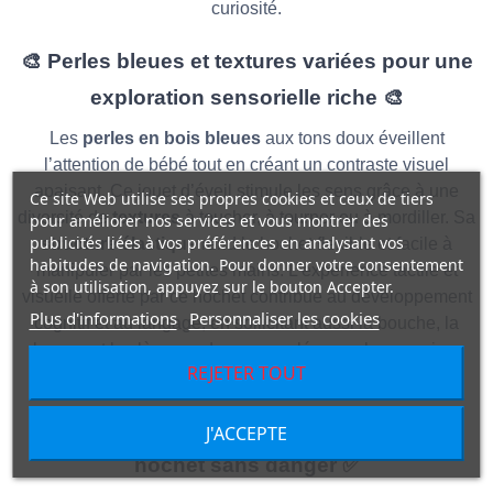
curiosité.
🎨
Perles bleues et textures variées pour une
exploration sensorielle riche
🎨
Les
perles en bois bleues
aux tons doux éveillent
l’attention de bébé tout en créant un contraste visuel
apaisant. Ce jouet d’éveil stimule les sens grâce à une
Ce site Web utilise ses propres cookies et ceux de tiers
diversité de
textures
à toucher, à tourner ou à mordiller. Sa
pour améliorer nos services et vous montrer des
publicités liées à vos préférences en analysant vos
structure élastique
rend le hochet flexible et facile à
habitudes de navigation. Pour donner votre consentement
manipuler par les petites mains.
L’expérience tactile et
à son utilisation, appuyez sur le bouton Accepter.
visuelle offerte par ce hochet contribue au développement
Plus d'informations
Personnaliser les cookies
cognitif et au langage, en sollicitant aussi la bouche, la
langue et les lèvres – des zones clés pour les premiers
REJETER TOUT
apprentissages.
✅
Sécurité maximale pour votre bébé : un
J'ACCEPTE
hochet sans danger
✅