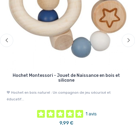
e
Hochet Montessori - Jouet de Naissance en bois et
silicone
🌈 
💙 Hochet en bois naturel : Un compagnon de jeu sécurisé et
éducatif...
1 avis
9,99 €