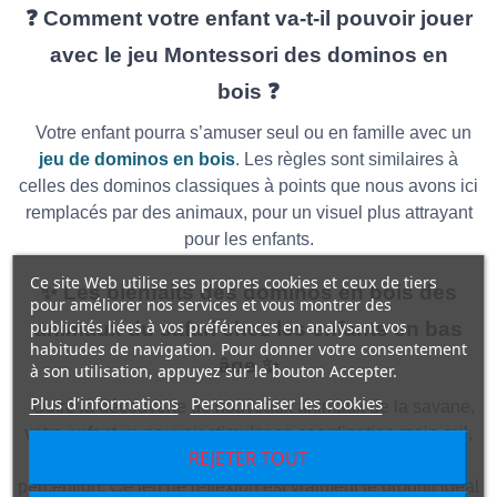
❓ Comment votre enfant va-t-il pouvoir jouer
avec le jeu Montessori des dominos en
bois ❓
Votre enfant pourra s’amuser seul ou en famille avec un
jeu de dominos en bois
. Les règles sont similaires à
celles des dominos classiques à points que nous avons ici
remplacés par des animaux, pour un visuel plus attrayant
pour les enfants.
Ce site Web utilise ses propres cookies et ceux de tiers
✨ Les bienfaits des dominos en bois des
pour améliorer nos services et vous montrer des
publicités liées à vos préférences en analysant vos
animaux du safari chez les enfants en bas
habitudes de navigation. Pour donner votre consentement
âge ✨
à son utilisation, appuyez sur le bouton Accepter.
Plus d'informations
Personnaliser les cookies
Outre la découverte de nouveaux animaux de la savane,
votre enfant va pouvoir stimuler sa coordination main œil,
REJETER TOUT
sa persévérance, sa concentration sans oublier sa
perception. Ce jeu de réflexion est vraiment le produit idéal