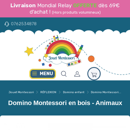
Livraison
Mondial Relay
OFFERTE
dès 69€
d'achat !
(Hors produits volumineux)
0762534878
MENU
Jouet Montessori
RÉFLEXION
Domino enfant
Domino Montessori...
Domino Montessori en bois - Animaux