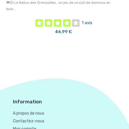
...
🐸🎲 Le Rallye des Grenouilles , un jeu de circuit de dominos en
👷‍♂
bois...
1 avis
46,99 €
Information
A propos de nous
Contactez-nous
Mon compte