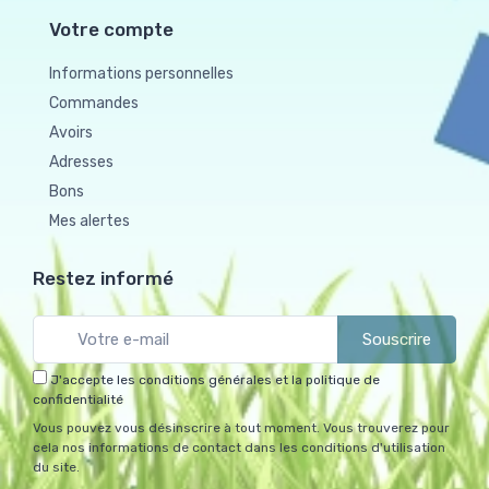
Votre compte
Informations personnelles
Commandes
Avoirs
Adresses
Bons
Mes alertes
Restez informé
Souscrire
J'accepte les conditions générales et la politique de
confidentialité
Vous pouvez vous désinscrire à tout moment. Vous trouverez pour
cela nos informations de contact dans les conditions d'utilisation
du site.