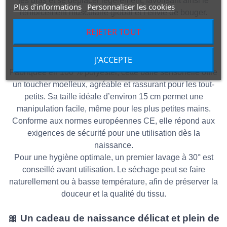
les bras et se déplacer légèrement, favorisant ainsi le
Plus d'informations
Personnaliser les cookies
renforcement musculaire global et l’envie de bouger.
REJETER TOUT
🧸
Un jouet de naissance doux, sûr et
réconfortant
🧸
J'ACCEPTE
Fabriquée en 100 % polyester, cette balle sensorielle offre
un toucher moelleux, agréable et rassurant pour les tout-
petits. Sa taille idéale d’environ 15 cm permet une
manipulation facile, même pour les plus petites mains.
Conforme aux normes européennes CE, elle répond aux
exigences de sécurité pour une utilisation dès la
naissance.
Pour une hygiène optimale, un premier lavage à 30° est
conseillé avant utilisation. Le séchage peut se faire
naturellement ou à basse température, afin de préserver la
douceur et la qualité du tissu.
🎀
Un cadeau de naissance délicat et plein de