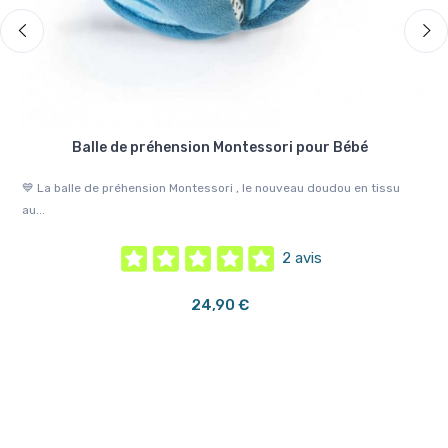
u
Balle de préhension Montessori pour Bébé
e
💙 La balle de préhension Montessori , le nouveau doudou en tissu
🤍 
au...
2 avis
24,90 €