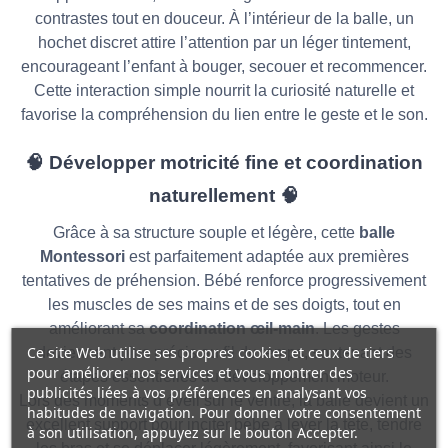
contrastes tout en douceur. À l’intérieur de la balle, un
hochet discret attire l’attention par un léger tintement,
encourageant l’enfant à bouger, secouer et recommencer.
Cette interaction simple nourrit la curiosité naturelle et
favorise la compréhension du lien entre le geste et le son.
🧠
Développer motricité fine et coordination
naturellement
🧠
Grâce à sa structure souple et légère, cette
balle
Montessori
est parfaitement adaptée aux premières
tentatives de préhension. Bébé renforce progressivement
les muscles de ses mains et de ses doigts, tout en
améliorant sa
coordination œil-main
. Les gestes
Ce site Web utilise ses propres cookies et ceux de tiers
deviennent plus précis au fil du temps, soutenant des
pour améliorer nos services et vous montrer des
étapes essentielles du développement moteur.
publicités liées à vos préférences en analysant vos
Lors des moments d’éveil sur le ventre, la balle devient un
habitudes de navigation. Pour donner votre consentement
excellent support pour inciter bébé à lever la tête, tendre
à son utilisation, appuyez sur le bouton Accepter.